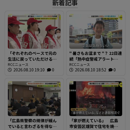
新着記事
「ぞれぞれのペースで元の
" 暑さもお盆まで "？ 22日連
生活に戻っていただけるよ
続「熱中症警戒アラート」
うに」 熊本地震の被災者
RCCニュース
途切れる お盆を前に街は
RCCニュース
2026.08.10 19:10
0
2026.08.10 18:52
0
ケアで広島から看護師を派
にぎわう 広島市
遣 日本赤十字社
「広島県警察の規律が緩ん
「家が燃えている」 広島
でいると言わざるを得な
市安芸区畑賀で住宅を焼く