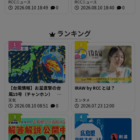
い」 相次ぐ警察官の飲酒
RCCニュース
火事 2棟全焼で周辺住宅3
RCCニュース
2026.08.10 18:49
0
2026.08.10 18:40
0
運転 緊急副署長・次長等
棟が一部焼損 けが人な
会議を開催 広島
し
ランキング
1
2
【台風情報】お盆直撃の台
IRAW by RCC とは？
風15号（チャンホン）
「東から西」逆走パター
天気
エンタメ
2026.08.10 08:51
0
2026.07.23 12:00
ン 東北南部か関東に上陸
のおそれ〈20日までの雨風
3
4
シミュレーション〉