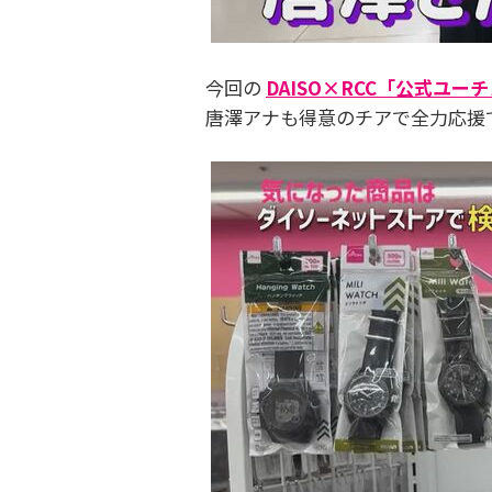
今回の
DAISO×RCC「公式ユー
唐澤アナも得意のチアで全力応援です