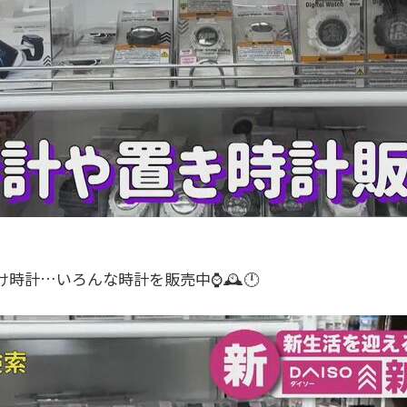
け時計…いろんな時計を販売中⌚🕰️🕛