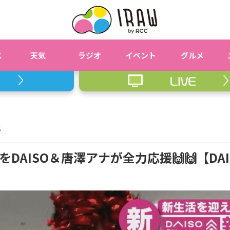
ス
天気
ラジオ
イベント
グルメ
花
AISO＆唐澤アナが全力応援🙌🙌【DAI