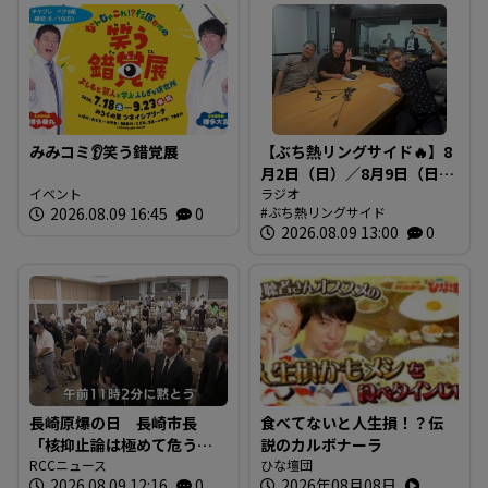
みみコミ👂笑う錯覚展
【ぶち熱リングサイド🔥】8
月2日（日）／8月9日（日）
イベント
放送内容
ラジオ
2026.08.09 16:45
0
ぶち熱リングサイド
2026.08.09 13:00
0
長崎原爆の日 長崎市長
食べてないと人生損！？伝
「核抑止論は極めて危う
説のカルボナーラ
い」 広島でも原爆犠牲者
RCCニュース
ひな壇団
2026.08.09 12:16
0
2026年08月08日
を慰霊