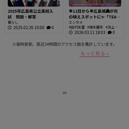
2025年広島県公立高校入
🌟12日から🌟広島城🏯が光
試 問題・解答
の映えスポットに✨「TEAM
暮らし
SHIRO」始動
エンタメ
2025.02.26 10:00
0
田村友里
楠本麗奈
渕上沙
❗【BUTSUBUTSU2】
紀
2026.03.11 18:03
新本穂乃佳
イマナマ
0
渕
上沙紀のBUTSUBUTSU
※毎時更新、直近24時間のアクセス数を集計しています。
もっと見る »
PR