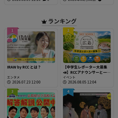
ランキング
1
2
IRAW by RCC とは？
【中学生レポーター大募集
📣】RCCアナウンサーと一緒
エンタメ
に「広島の食」の現場を取
イベント
2026.07.23 12:00
2026.08.05 12:04
材しよう！
3
4