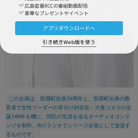
広島密着RCCの番組動画配信
豪華なプレゼントやイベント
アプリダウンロードへ
引き続きWeb版を使う
この企画は、世羅町合併20周年と、世羅町出身の教
育者で女性リーダーの草分け的存在・大妻コタカの生
誕140年を機に、同氏の生涯を辿るオーディオコンテ
ンツを制作、RCCラジオでシリーズ企画として放送す
るものです。