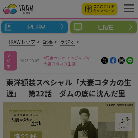
IRAWトップ
記事
ラジオ
ラ
花金ラジオ すっぴんブギ
ジ
2025.03.07
大妻コタカの生涯
オ
東洋額装スペシャル「大妻コタカの生
涯」 第22話 ダムの底に沈んだ里