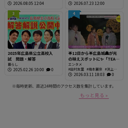
2026.08.05 12:04
2026.07.23 12:00
材しよう！
3
4
2025年広島県公立高校入
🌟12日から🌟広島城🏯が光
試 問題・解答
の映えスポットに✨「TEAM
暮らし
SHIRO」始動
エンタメ
2025.02.26 10:00
0
田村友里
楠本麗奈
渕上沙
❗【BUTSUBUTSU2】
紀
2026.03.11 18:03
新本穂乃佳
イマナマ
0
渕
上沙紀のBUTSUBUTSU
※毎時更新、直近24時間のアクセス数を集計しています。
もっと見る »