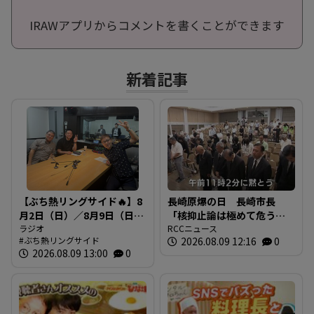
IRAWアプリからコメントを書くことができます
新着記事
【ぶち熱リングサイド🔥】8
長崎原爆の日 長崎市長
月2日（日）／8月9日（日）
「核抑止論は極めて危う
放送内容
ラジオ
い」 広島でも原爆犠牲者
RCCニュース
ぶち熱リングサイド
2026.08.09 12:16
0
を慰霊
2026.08.09 13:00
0