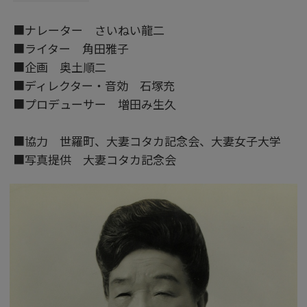
■ナレーター さいねい龍二
■ライター 角田雅子
■企画 奥土順二
■ディレクター・音効 石塚充
■プロデューサー 増田み生久
■協力 世羅町、大妻コタカ記念会、大妻女子大学
■写真提供 大妻コタカ記念会