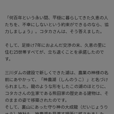
「何百年という永い間、平穏に暮らしてきた久恵の人
たちを、不幸にしないという約束ができるのなら、協
力しましょう」。コタカさんは、そう答えました。
そして、足掛け7年におよんだ交渉の末、久恵の里に
住む25世帯すべてが、立ち退くことを承諾したので
す。
三川ダムの建設で新しくできた湖は、農業の神様の名
前にあやかって、「神農湖（しんのうこ）」と名づけ
られました。龍のような形をしたこの湖のほとりに、
コタカさんの生家である熊田家の歴史ある建物は、そ
のままの姿で移築されたのです。
そして、裏山にあった守り神の大成龍（だいじょうり
ゅう）神社も、神農湖を見渡す場所に移されました。