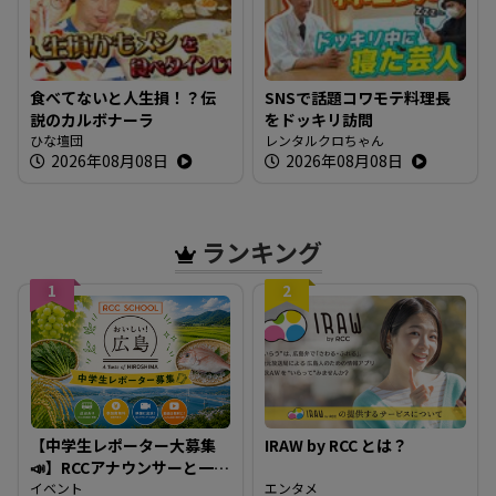
食べてないと人生損！？伝
SNSで話題コワモテ料理長
説のカルボナーラ
をドッキリ訪問
ひな壇団
レンタルクロちゃん
2026年08月08日
2026年08月08日
ランキング
1
2
【中学生レポーター大募集
IRAW by RCC とは？
📣】RCCアナウンサーと一緒
に「広島の食」の現場を取
イベント
エンタメ