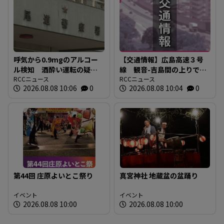
呼気から0.9mgのアルコー
【交通情報】広島高速３号
ル検知 酒酔い運転の疑い
線 観音-吉島間の上りで通
で無職の男(31)を現行犯逮
RCCニュース
行止め 大型車の故障で
RCCニュース
2026.08.08 10:06
0
2026.08.08 10:04
0
捕 広島・尾道市
第44回 庄原よいとこ祭り
真宮神社 地蔵盆の盆踊り
イベント
イベント
2026.08.08 10:00
2026.08.08 10:00