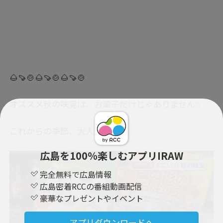
🌰🍠🍲🌰🍠🍲🌰🍠🍲
オススメ秋の味覚は、お菓子だけじゃありません❕❕
これからの季節、大人気🙌🙌
広島を100％楽しむアプリIRAW
完全無料で広島情報
広島密着RCCの番組動画配信
豪華なプレゼントやイベント
アプリダウンロードへ