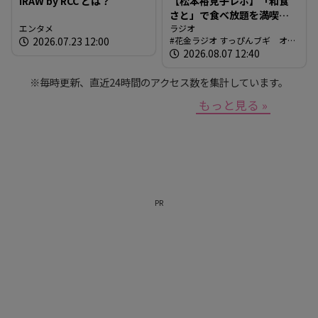
IRAW by RCC とは？
【松本裕見子レポ】「和食
さと」で食べ放題を満喫！
エンタメ
「さとしゃぶ」を体験！！
ラジオ
2026.07.23 12:00
花金ラジオ すっぴんブギ オン
（RCCラジオ「花金ラジオ
エア情報
2026.08.07 12:40
すっぴんブギ」企画）
※毎時更新、直近24時間のアクセス数を集計しています。
もっと見る »
PR