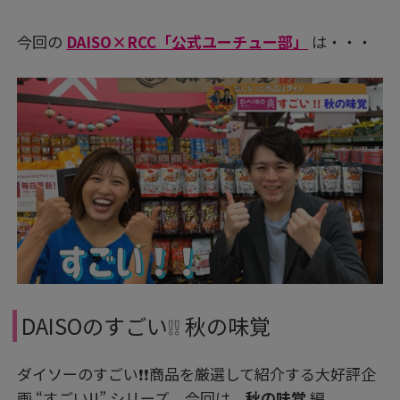
今回の
DAISO×RCC「公式ユーチュー部」
は・・・
DAISOのすごい❕❕ 秋の味覚
ダイソーのすごい❗❗商品を厳選して紹介する大好評企
画 “すごい!!” シリーズ。今回は、
秋の味覚
編。