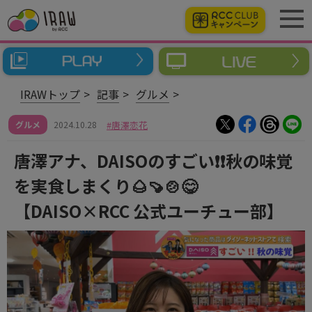
IRAWトップ
記事
グルメ
グルメ
2024.10.28
唐澤恋花
唐澤アナ、DAISOのすごい❗❗秋の味覚
を実食しまくり🌰🍠🍲😋
【DAISO×RCC 公式ユーチュー部】