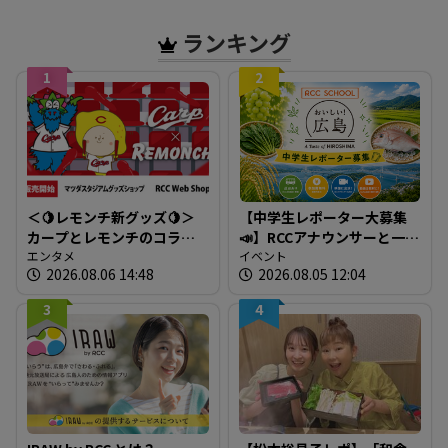
ランキング
1
2
＜🍋レモンチ新グッズ🍋＞
【中学生レポーター大募集
カープとレモンチのコラボ
📣】RCCアナウンサーと一緒
グッズが登場！
エンタメ
に「広島の食」の現場を取
イベント
2026.08.06 14:48
2026.08.05 12:04
材しよう！
3
4