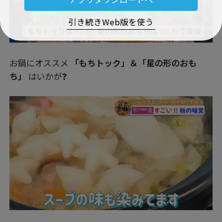
引き続きWeb版を使う
お鍋にオススメ
「もちトック」＆「星の形のおも
ち」
はいかが❓