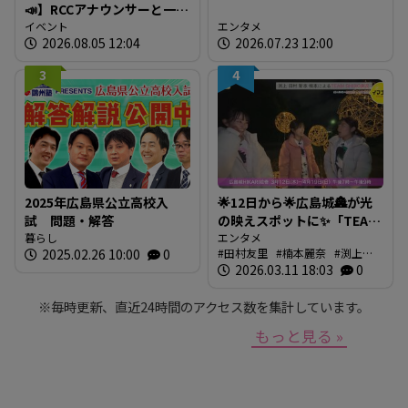
📣】RCCアナウンサーと一緒
に「広島の食」の現場を取
イベント
エンタメ
2026.08.05 12:04
2026.07.23 12:00
材しよう！
3
4
2025年広島県公立高校入
🌟12日から🌟広島城🏯が光
試 問題・解答
の映えスポットに✨「TEAM
暮らし
SHIRO」始動
エンタメ
2025.02.26 10:00
0
田村友里
楠本麗奈
渕上沙
❗【BUTSUBUTSU2】
紀
2026.03.11 18:03
新本穂乃佳
イマナマ
0
渕
上沙紀のBUTSUBUTSU
※毎時更新、直近24時間のアクセス数を集計しています。
もっと見る »