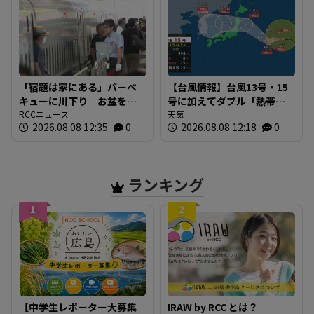
「宿題は家にある」バーベ
【台風情報】台風13号・15
キューに川下り お盆をふ
号に加えてダブル「熱帯低
るさとで 帰省ラッシュピ
RCCニュース
気圧」発生へ 15号はお盆
天気
2026.08.08 12:35
0
2026.08.08 12:18
0
ークで新幹線の下りはほぼ
に日本直撃か ※18日まで
満席 JR広島駅も大きな荷
の雨・風シミュレーショ
物を持った人たちで混雑
ン 【8日正午現在】
広島
ランキング
1
2
【中学生レポーター大募集
IRAW by RCC とは？