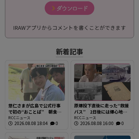
IRAWアプリからコメントを書くことができます
新着記事
悠仁さまが広島で公式行事
原爆投下直後に走った“救援
で初の“おことば” 朝食作
バス” 2日後には爆心地至
りや丸太切りも 福山市で
RCCニュース
近に路線バスも 戦時下か
RCCニュース
2026.08.08 18:04
0
2026.08.08 16:00
0
は博物館を視察
ら復興まで支えた“バスの歴
史”を探る 広島