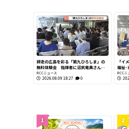
師走の広島を彩る「第九ひろしま」の
「イ
無料体験会 指揮者に沼尻竜典さん迎
福祉･
え 今年は12月20日に開催
RCCニュース
就職
RCCニ
2026.08.09 18:27
0
202
1
2