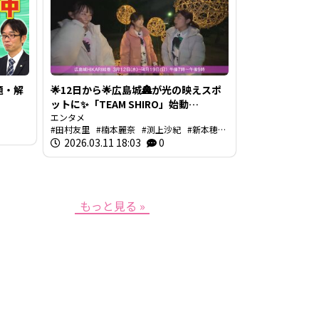
題・解
🌟12日から🌟広島城🏯が光の映えスポ
ットに✨「TEAM SHIRO」始動
❗【BUTSUBUTSU2】
エンタメ
田村友里
楠本麗奈
渕上沙紀
新本穂乃
佳
2026.03.11 18:03
イマナマ
渕上沙紀のBUTSUBUTSU
0
もっと見る »