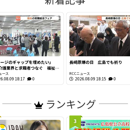
メージのギャップを埋めたい」
長崎原爆の日 広島でも祈り
介護業界と求職者つなぐ 福祉の
総合フェア 広島
ュース
RCCニュース
6.08.09 18:17
0
2026.08.09 18:15
0
ランキング
3