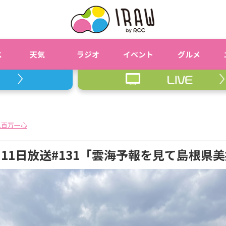
ス
天気
ラジオ
イベント
グルメ
二百万一心
11日放送#131「雲海予報を見て島根県