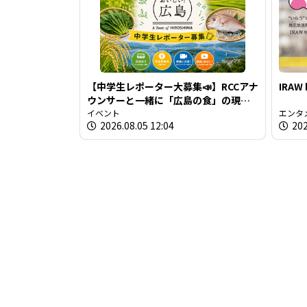
【中学生レポーター大募集📣】RCCアナ
IRAW
ウンサーと一緒に「広島の食」の現場
を取材しよう！
イベント
エンタ
2026.08.05 12:04
202