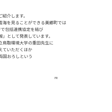
ご紹介します。
海を見ることができる美郷町では
者で包括連携協定を結び
報」として発表しています。
立鳥取環境大学の重田先生に
えていただくほか
両国おろしという
PR