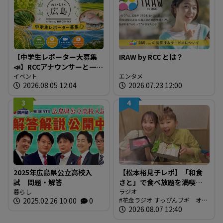
【中学生レポーター大募集
IRAW by RCC とは？
📣】RCCアナウンサーと一緒
に「広島の食」の現場を取
イベント
エンタメ
2026.08.05 12:04
2026.07.23 12:00
材しよう！
3
4
2025年広島県公立高校入
【松本裕見子レポ】「和食
試 問題・解答
さと」で食べ放題を満喫！
暮らし
「さとしゃぶ」を体験！！
ラジオ
2025.02.26 10:00
0
花金ラジオ すっぴんブギ オン
（RCCラジオ「花金ラジオ
エア情報
2026.08.07 12:40
すっぴんブギ」企画）