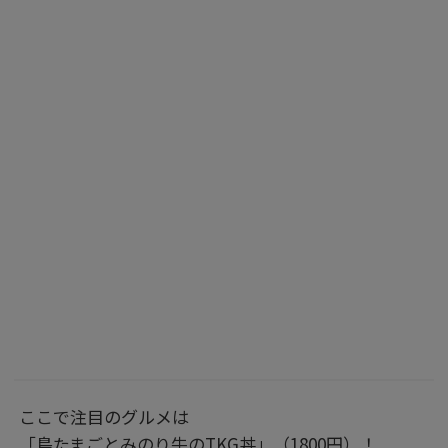
ここで注目のグルメは
「島たまごとみのり牛のTKG丼」（1800円）！