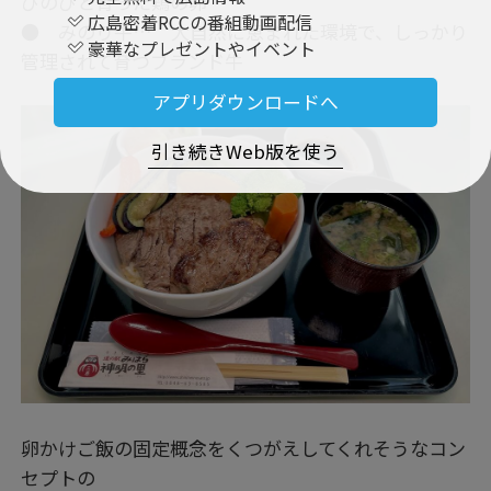
びのびと育った鶏の卵
広島密着RCCの番組動画配信
● みのり牛… 大自然に恵まれた環境で、しっかり
豪華なプレゼントやイベント
管理されて育つブランド牛
アプリダウンロードへ
引き続きWeb版を使う
卵かけご飯の固定概念をくつがえしてくれそうなコン
セプトの