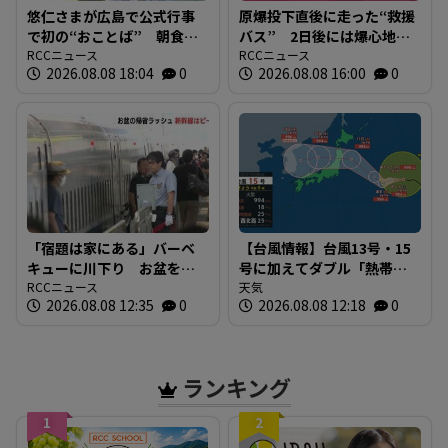
悠仁さまが広島で公式行事
原爆投下直後に走った“救援
で初の“おことば” 朝食作
バス” 2日後には爆心地至
りや丸太切りも 福山市で
RCCニュース
近に路線バスも 戦時下か
RCCニュース
2026.08.08 18:04
0
2026.08.08 16:00
0
は博物館を視察
ら復興まで支えた“バスの歴
史”を探る 広島
「宿題は家にある」バーベ
【台風情報】台風13号・15
キューに川下り お盆をふ
号に加えてダブル「熱帯低
るさとで 帰省ラッシュピ
RCCニュース
気圧」発生へ 15号はお盆
天気
2026.08.08 12:35
0
2026.08.08 12:18
0
ークで新幹線の下りはほぼ
に日本直撃か ※18日まで
満席 JR広島駅も大きな荷
の雨・風シミュレーショ
物を持った人たちで混雑
ン 【8日正午現在】
広島
ランキング
1
2