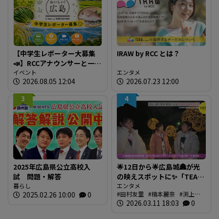
【中学生レポーター大募集
IRAW by RCC とは？
📣】RCCアナウンサーと一緒
に「広島の食」の現場を取
イベント
エンタメ
2026.08.05 12:04
2026.07.23 12:00
材しよう！
3
4
2025年広島県公立高校入
🌟12日から🌟広島城🏯が光
試 問題・解答
の映えスポットに✨「TEAM
暮らし
SHIRO」始動
エンタメ
2025.02.26 10:00
0
田村友里
楠本麗奈
渕上沙
❗【BUTSUBUTSU2】
紀
2026.03.11 18:03
新本穂乃佳
イマナマ
0
渕
上沙紀のBUTSUBUTSU