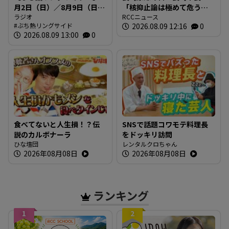
月2日（日）／8月9日（日）
「核抑止論は極めて危う
放送内容
ラジオ
い」 広島でも原爆犠牲者
RCCニュース
ぶち熱リングサイド
2026.08.09 12:16
0
を慰霊
2026.08.09 13:00
0
食べてないと人生損！？伝
SNSで話題コワモテ料理長
説のカルボナーラ
をドッキリ訪問
ひな壇団
レンタルクロちゃん
2026年08月08日
2026年08月08日
ランキング
1
2