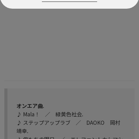
オンエア曲
.
♪ Mala！ ／ 緑黄色社会.
♪ ステップアップラブ ／ DAOKO 岡村
靖幸.