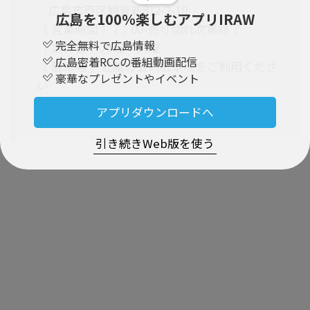
広島市西区観音新町2-2-10
広島を100％楽しむアプリIRAW
［ 営業時間 ］7：00-売り切れ次第終了
完全無料で広島情報
［ 定休日 ］月曜・火曜
広島密着RCCの番組動画配信
［ 駐車場 ］近隣の公共駐車場をご利用くださ
豪華なプレゼントやイベント
い
［ TEL ］080-9837-6571
アプリダウンロードへ
引き続きWeb版を使う