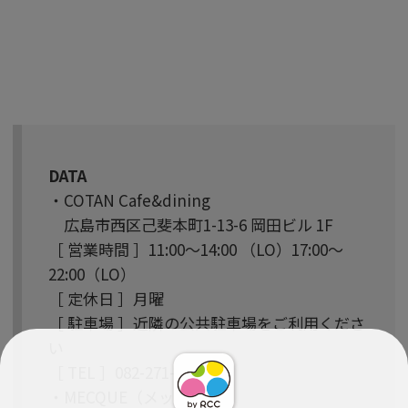
DATA
・COTAN Cafe&dining
広島市西区己斐本町1-13-6 岡田ビル 1F
［ 営業時間 ］11:00～14:00 （LO）17:00～
22:00（LO）
［ 定休日 ］月曜
［ 駐車場 ］近隣の公共駐車場をご利用くださ
い
［ TEL ］082-271-1447
・MECQUE（メック）