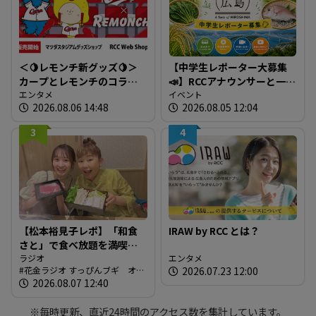
＜🍋レモンチ新グッズ🍋＞
【中学生レポーター大募集
カープとレモンチのコラボ
📣】RCCアナウンサーと一緒
グッズが登場！
エンタメ
に「広島の食」の現場を取
イベント
2026.08.06 14:48
2026.08.05 12:04
材しよう！
3
4
【松本裕見子レポ】「和食
IRAW by RCC とは？
さと」で食べ放題を満喫！
「さとしゃぶ」を体験！！
ラジオ
エンタメ
花金ラジオ すっぴんブギ オン
2026.07.23 12:00
（RCCラジオ「花金ラジオ
エア情報
2026.08.07 12:40
すっぴんブギ」企画）
※毎時更新、直近24時間のアクセス数を集計しています。