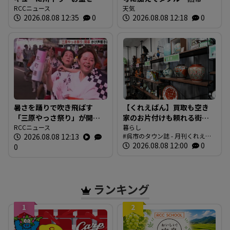
るさとで 帰省ラッシュピ
RCCニュース
気圧」発生へ 15号はお盆
天気
2026.08.08 12:35
0
2026.08.08 12:18
0
ークで新幹線の下りはほぼ
に日本直撃か ※18日まで
満席 JR広島駅も大きな荷
の雨・風シミュレーショ
物を持った人たちで混雑
ン 【8日正午現在】
広島
暑さを踊りで吹き飛ばす
【くれえばん】買取も空き
「三原やっさ祭り」が開
家のお片付けも頼れる街の
幕 元気なかけ声が響き渡
RCCニュース
便利なお店「くれリサイク
暮らし
2026.08.08 12:13
呉市のタウン誌 - 月刊くれえば
り 広島・三原市
ルショップ 環（めぐる）」
ん
2026.08.08 12:00
0
0
ランキング
1
2