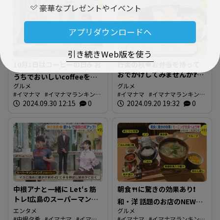
豪華なプレゼントやイベント
アプリダウンロードへ
引き続きWeb版を使う
10月1日はコーヒーの日☕ お
行楽の秋🍁お弁当を持って
おでかけしてみませんか❓心
うちでおいしいcoffeeを淹
れてみよう❗【イマナマ！ラ
グルメ
躍るレシピをクッキング
グルメ
イマナマ
イマナマランキン
イマナマ
イマナマランキン
👩🏻‍🍳【イマナマ！ランキ
ンキング】
グ
2024.09.30 12:15
0
グ
2024.09.20 19:32
0
ング】
中根アナと一緒に Let‘s 筋
朝食🍴に驚きの効果あり❗
トレ❗広島のスーパーマン🦸‍♂️
和・洋 話題のお店のNEWモ
が教える 睡眠の質UPへの道
エンタメ
ーニングが登場💖【イマナ
グルメ
中根夕希
イマナマ
イマナ
イマナマ
イマナマランキン