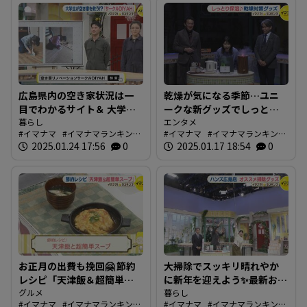
広島県内の空き家状況は一
乾燥が気になる季節…ユニ
目でわかるサイト＆ 大学生
ークな新グッズでしっとり
が空き家を救う❗❓【イマナ
暮らし
保湿しちゃいましょう💦
エンタメ
イマナマ
イマナマランキン
イマナマ
イマナマランキン
【イマナマ！ランキング】
マ！ランキング】
グ
2025.01.24 17:56
0
グ
2025.01.17 18:54
中根夕希
0
お正月の出費も挽回🤗 節約
大掃除でスッキリ晴れやか
レシピ「天津飯＆超簡単ス
に新年を迎えよう✨最新お掃
ープ」このボリュームで4人
グルメ
除グッズをご紹介❗【イマナ
暮らし
イマナマ
イマナマランキン
イマナマ
イマナマランキン
分380円😲👍 【イマナマ！