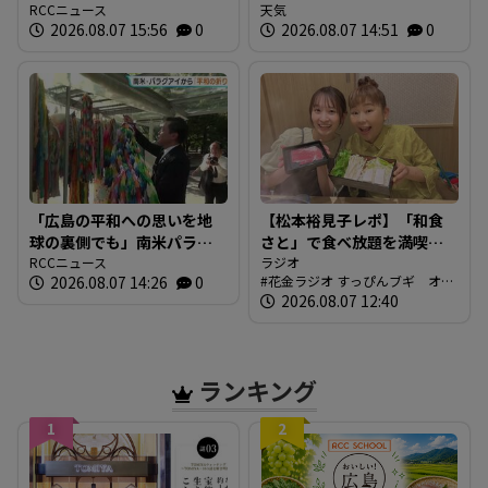
いの男(29)を殺人や殺人未遂
RCCニュース
態が不安定 局地的にわか
天気
2026.08.07 15:56
0
2026.08.07 14:51
0
容疑については不起訴 一
雨・雷雨の可能性 落雷や
方、放火などの罪で起訴
突風 急な強雨に注意
広島地検
「広島の平和への思いを地
【松本裕見子レポ】「和食
球の裏側でも」南米パラグ
さと」で食べ放題を満喫！
アイから届いた折り鶴 在
RCCニュース
「さとしゃぶ」を体験！！
ラジオ
2026.08.07 14:26
0
花金ラジオ すっぴんブギ オン
日パラグアイ大使が奉納
（RCCラジオ「花金ラジオ
エア情報
2026.08.07 12:40
すっぴんブギ」企画）
ランキング
1
2