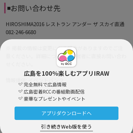
◾️お問い合わせ先
HIROSHIMA2016 レストラン アンダー ザ スカイ直通
082-246-6680
※ 掲載の情報は変更になる場合がありますのでご注
意ください。詳細については主催者に直接お問い合わ
せください。
広島を100％楽しむアプリIRAW
情報提供: イベントバンク
完全無料で広島情報
広島密着RCCの番組動画配信
豪華なプレゼントやイベント
PR
アプリダウンロードへ
引き続きWeb版を使う