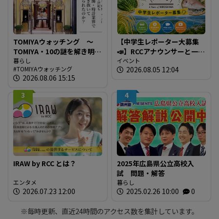
TOMIYAウォッチング ～
【中学生レポーター大募集
TOMIYA・10の謎を解き明か
📣】RCCアナウンサーと一緒
す～ 謎03 「なぜTOMIYAは
暮らし
に「広島の食」の現場を取
イベント
TOMIYAウォッチング
2026.08.05 12:04
約1世紀も宝飾・時計業界で
材しよう！
2026.08.06 15:15
生き抜いてこられたの
か？」
3
4
IRAW by RCC とは？
2025年広島県公立高校入
試 問題・解答
エンタメ
暮らし
2026.07.23 12:00
2025.02.26 10:00
0
※毎時更新、直近24時間のアクセス数を集計しています。