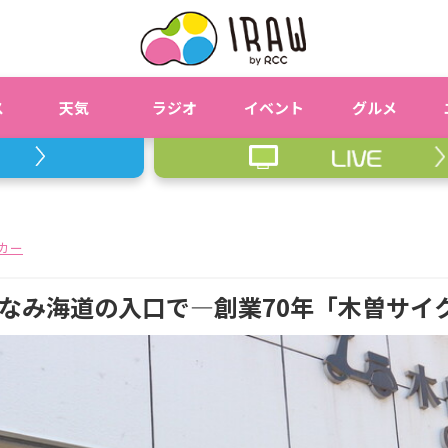
ス
天気
ラジオ
イベント
グルメ
オカー
なみ海道の入口で―創業70年「木曽サイ