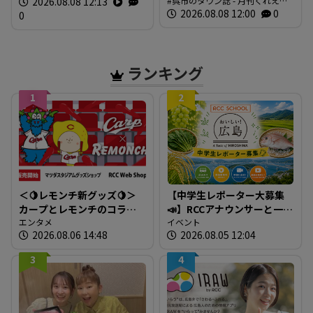
2026.08.08 12:13
呉市のタウン誌 - 月刊くれえば
り 広島・三原市
ルショップ 環（めぐる）」
ん
2026.08.08 12:00
0
0
ランキング
1
2
＜🍋レモンチ新グッズ🍋＞
【中学生レポーター大募集
カープとレモンチのコラボ
📣】RCCアナウンサーと一緒
グッズが登場！
エンタメ
に「広島の食」の現場を取
イベント
2026.08.06 14:48
2026.08.05 12:04
材しよう！
3
4