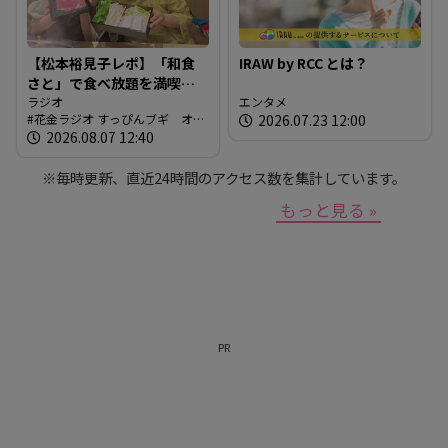
【松本裕見子レポ】「和食
IRAW by RCC とは？
さと」で食べ放題を満喫！
「さとしゃぶ」を体験！！
ラジオ
エンタメ
花金ラジオ すっぴんブギ オン
2026.07.23 12:00
（RCCラジオ「花金ラジオ
エア情報
2026.08.07 12:40
すっぴんブギ」企画）
※毎時更新、直近24時間のアクセス数を集計しています。
もっと見る »
PR