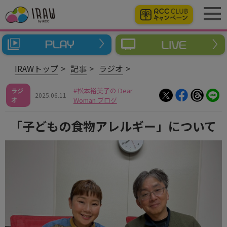
IRAWトップ
記事
ラジオ
松本裕美子の Dear
ラジ
2025.06.11
オ
Woman ブログ
「子どもの食物アレルギー」について