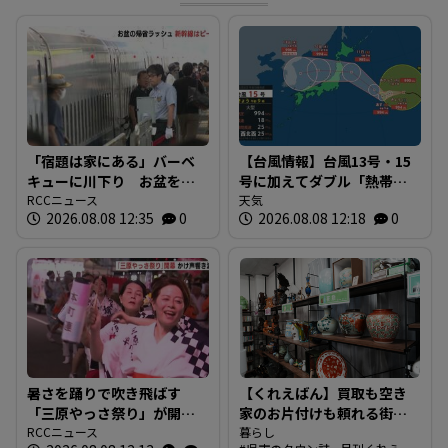
「宿題は家にある」バーベ
【台風情報】台風13号・15
キューに川下り お盆をふ
号に加えてダブル「熱帯低
るさとで 帰省ラッシュピ
RCCニュース
気圧」発生へ 15号はお盆
天気
2026.08.08 12:35
0
2026.08.08 12:18
0
ークで新幹線の下りはほぼ
に日本直撃か ※18日まで
満席 JR広島駅も大きな荷
の雨・風シミュレーショ
物を持った人たちで混雑
ン 【8日正午現在】
広島
暑さを踊りで吹き飛ばす
【くれえばん】買取も空き
「三原やっさ祭り」が開
家のお片付けも頼れる街の
幕 元気なかけ声が響き渡
RCCニュース
便利なお店「くれリサイク
暮らし