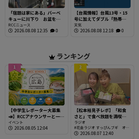
「宿題は家にある」バーベ
【台風情報】台風13号・15
キューに川下り お盆をふ
号に加えてダブル「熱帯低
るさとで 帰省ラッシュピ
RCCニュース
気圧」発生へ 15号はお盆
天気
2026.08.08 12:35
0
2026.08.08 12:18
0
ークで新幹線の下りはほぼ
に日本直撃か ※18日まで
満席 JR広島駅も大きな荷
の雨・風シミュレーショ
物を持った人たちで混雑
ン 【8日正午現在】
広島
ランキング
1
2
【中学生レポーター大募集
【松本裕見子レポ】「和食
📣】RCCアナウンサーと一緒
さと」で食べ放題を満喫！
に「広島の食」の現場を取
イベント
「さとしゃぶ」を体験！！
ラジオ
2026.08.05 12:04
花金ラジオ すっぴんブギ オン
材しよう！
（RCCラジオ「花金ラジオ
エア情報
2026.08.07 12:40
すっぴんブギ」企画）