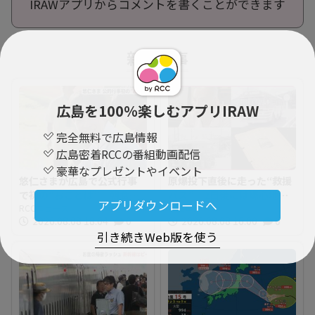
IRAWアプリからコメントを書くことができます
新着記事
広島を100％楽しむアプリIRAW
完全無料で広島情報
広島密着RCCの番組動画配信
豪華なプレゼントやイベント
悠仁さまが広島で公式行事
原爆投下直後に走った“救援
で初の“おことば” 朝食作
バス” 2日後には爆心地至
アプリダウンロードへ
りや丸太切りも 福山市で
RCCニュース
近に路線バスも 戦時下か
RCCニュース
2026.08.08 18:04
0
2026.08.08 16:00
0
は博物館を視察
ら復興まで支えた“バスの歴
引き続きWeb版を使う
史”を探る 広島