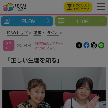
IRAWトップ
記事
ラジオ
松本裕美子の Dear
ラジ
2024.09.01
オ
Woman ブログ
「正しい生理を知る」