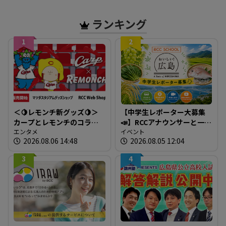
全文】
ランキング
1
2
＜🍋レモンチ新グッズ🍋＞
【中学生レポーター大募集
カープとレモンチのコラボ
📣】RCCアナウンサーと一緒
グッズが登場！
エンタメ
に「広島の食」の現場を取
イベント
2026.08.06 14:48
2026.08.05 12:04
材しよう！
3
4