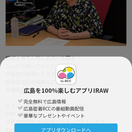
妊娠を考えた時に自分の生理を
しっかり知っておくと
不妊症の原因となる子宮内膜症、
妊娠高血圧症候群などの
広島を100％楽しむアプリIRAW
早期発見に繋がる可能性もあります。
完全無料で広島情報
まさに「生理は健康のバロメーター」
広島密着RCCの番組動画配信
PMSと言われる
豪華なプレゼントやイベント
月経前症候群は認知度が高まってきましたが
PMDD、月経前不快気分障害も増えています。
アプリダウンロードへ