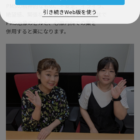
PMSの精神的なもの、不安定、イライラ、
引き続きWeb版を使う
絶望感、緊張などがさらに強く出る症状で
PMS治療のピルと、心療内科での薬を
併用すると楽になります。