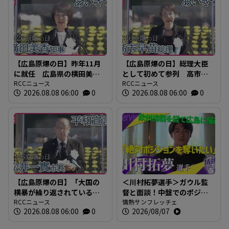
【広島原爆の日】昨年11月
【広島原爆の日】総理大臣
に就任 広島県の横田美香
として初めて参列 高市早
知事のあいさつ 全文
RCCニュース
苗総理のあいさつ全文
RCCニュース
2026.08.08 06:00
0
2026.08.08 06:00
0
2026年広島平和記念式典
2026年広島平和記念式典
【広島原爆の日】「大国の
＜川村拓夢選手＞ガウル監
横暴が繰り返されている」
督と面談！中盤でのポジシ
広島市・松井市長 世界の
RCCニュース
ョン争いに本気で挑む【情
情熱サンフレッチェ
2026.08.08 06:00
0
2026/08/07
為政者に核兵器廃絶への取
熱サンフレッチェ】
り組み求める 【平和宣言