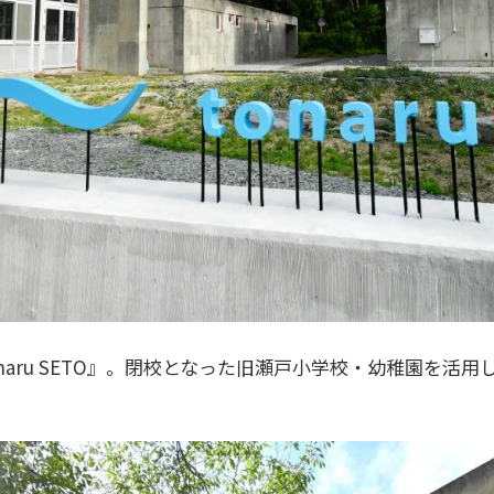
aru SETO』。閉校となった旧瀬戸小学校・幼稚園を活用し