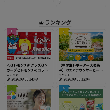
0
の雨・風シミュレーショ
ン 【8日正午現在】
ランキング
1
2
＜🍋レモンチ新グッズ🍋＞
【中学生レポーター大募集
カープとレモンチのコラボ
📣】RCCアナウンサーと一緒
グッズが登場！
エンタメ
に「広島の食」の現場を取
イベント
2026.08.06 14:48
2026.08.05 12:04
材しよう！
3
4