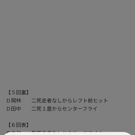
【５回裏】
Ｄ岡林 二死走者なしからレフト前ヒット
Ｄ田中 二死１塁からセンターフライ
【６回表】
Ｃ末包 無死走者なしからサードライナー