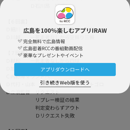
Ｄ石川昂 好プレー
【６回裏】
Ｄ細川 無死走者なしから空振り三振
広島を100％楽しむアプリIRAW
Ｄ川越 一死走者なしから空振り三振
完全無料で広島情報
広島密着RCCの番組動画配信
【７回裏】
豪華なプレゼントやイベント
Ｄ村松 一死走者なしから四球
Ｄ加藤匠 一死１塁から犠牲バント成功
アプリダウンロードへ
Ｃ内野陣マウンドへ
引き続きWeb版を使う
Ｄ代打・山本 二死２塁からファーストゴロ
Ｄ立浪監督 リクエスト
リプレー検証の結果
判定変わらずアウト
Ｄリクエスト失敗