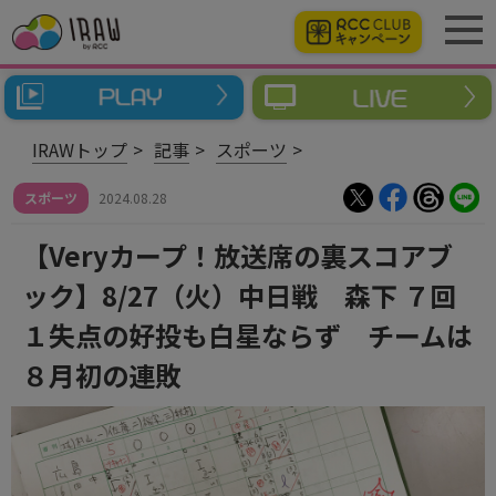
IRAWトップ
記事
スポーツ
スポーツ
2024.08.28
【Veryカープ！放送席の裏スコアブ
ック】8/27（火）中日戦 森下 ７回
１失点の好投も白星ならず チームは
８月初の連敗