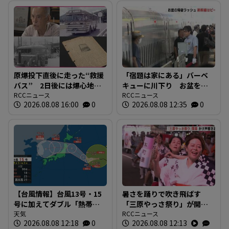
原爆投下直後に走った“救援
「宿題は家にある」バーベ
バス” 2日後には爆心地至
キューに川下り お盆をふ
近に路線バスも 戦時下か
RCCニュース
るさとで 帰省ラッシュピ
RCCニュース
2026.08.08 16:00
0
2026.08.08 12:35
0
ら復興まで支えた“バスの歴
ークで新幹線の下りはほぼ
史”を探る 広島
満席 JR広島駅も大きな荷
物を持った人たちで混雑
広島
【台風情報】台風13号・15
暑さを踊りで吹き飛ばす
号に加えてダブル「熱帯低
「三原やっさ祭り」が開
気圧」発生へ 15号はお盆
天気
幕 元気なかけ声が響き渡
RCCニュース
2026.08.08 12:18
0
2026.08.08 12:13
に日本直撃か ※18日まで
り 広島・三原市