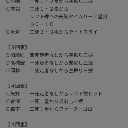
Ｃ小園 一死１・２塁から空振り三振
Ｃ末包 二死１・２塁から
レフト線への先制タイムリー２塁打
Ｄ０－１Ｃ
Ｃ坂倉 二死２・３塁からライトフライ
【３回裏】
Ｄ加藤匠 無死走者なしから空振り三振
Ｄ髙橋宏 一死走者なしから見逃し三振
Ｄ岡林 二死走者なしから空振り三振
【４回表】
Ｃ矢野 一死走者なしからレフト前ヒット
Ｃ會澤 一死１塁から見逃し三振
Ｃ森下 二死１塁からファーストゴロ
【４回裏】