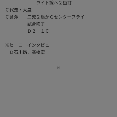
ライト線へ２塁打
Ｃ代走・大盛
Ｃ會澤 二死２塁からセンターフライ
試合終了
Ｄ２－１Ｃ
※ヒーローインタビュー
Ｄ石川昂、髙橋宏
PR