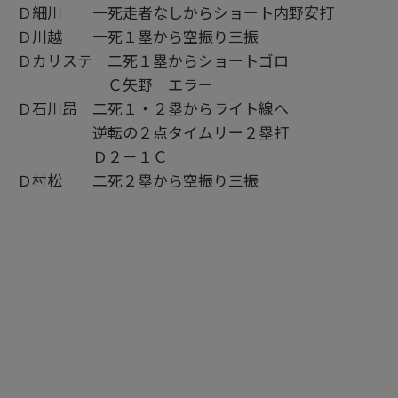
Ｄ細川 一死走者なしからショート内野安打
Ｄ川越 一死１塁から空振り三振
Ｄカリステ 二死１塁からショートゴロ
Ｃ矢野 エラー
Ｄ石川昂 二死１・２塁からライト線へ
逆転の２点タイムリー２塁打
Ｄ２－１Ｃ
Ｄ村松 二死２塁から空振り三振