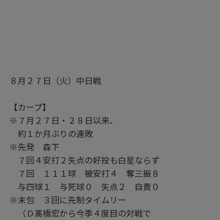
８月２７日（火）中日戦
【カープ】
※７月２７日・２８日以来、
約１か月ぶりの連敗
※先発 森下
７回４安打２失点の好投も白星ならず
７回 １１１球 被安打４ 奪三振８
与四球１ 与死球０ 失点２ 自責０
※末包 ３回に先制タイムリー
（Ｄ髙橋宏から今季４度目の対戦で