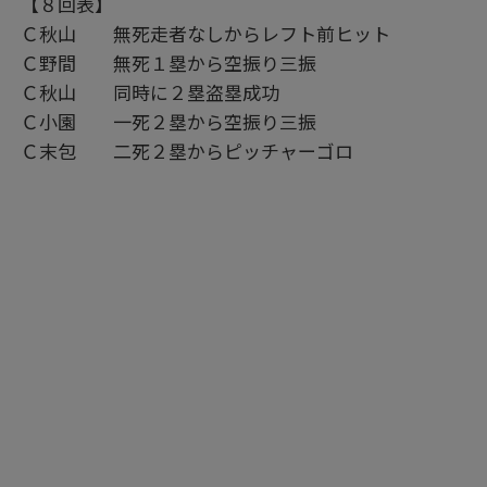
【８回表】
Ｃ秋山 無死走者なしからレフト前ヒット
Ｃ野間 無死１塁から空振り三振
Ｃ秋山 同時に２塁盗塁成功
Ｃ小園 一死２塁から空振り三振
Ｃ末包 二死２塁からピッチャーゴロ