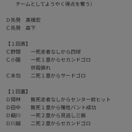
チームとしてようやく得点を奪う）
Ｄ先発 髙橋宏
Ｃ先発 森下
【１回表】
Ｃ野間 一死走者なしから四球
Ｃ小園 一死１塁からセカンドゴロ
併殺崩れ
Ｃ末包 二死１塁からサードゴロ
【１回裏】
Ｄ岡林 無死走者なしからセンター前ヒット
Ｄ田中 無死１塁から犠牲バント成功
Ｄ細川 一死２塁から見逃し三振
Ｄ川越 二死２塁からセカンドゴロ