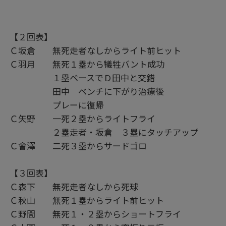
【２回表】
Ｃ坂倉 無死走者なしからライト前ヒット
Ｃ羽月 無死１塁から犠牲バント成功
１塁ベースでＤ田中と交錯
田中 ベンチに下がり治療後
プレーに復帰
Ｃ矢野 一死２塁からライトフライ
２塁走者・坂倉 ３塁にタッチアップ
Ｃ會澤 二死３塁からサードゴロ
【３回表】
Ｃ森下 無死走者なしから死球
Ｃ秋山 無死１塁からライト前ヒット
Ｃ野間 無死１・２塁からショートフライ