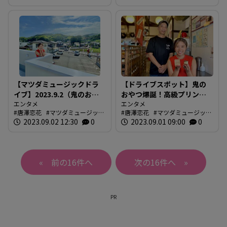
【マツダミュージックドラ
【ドライブスポット】鬼の
イブ】2023.9.2（鬼のおや
おやつ爆誕！高級プリンに
つ MIKIYO）
エンタメ
舌鼓（マツダミュージック
エンタメ
唐澤恋花
マツダミュージック
唐澤恋花
マツダミュージック
ドライブ）
ドライブ
2023.09.02 12:30
0
ドライブ
2023.09.01 09:00
0
«
»
PR