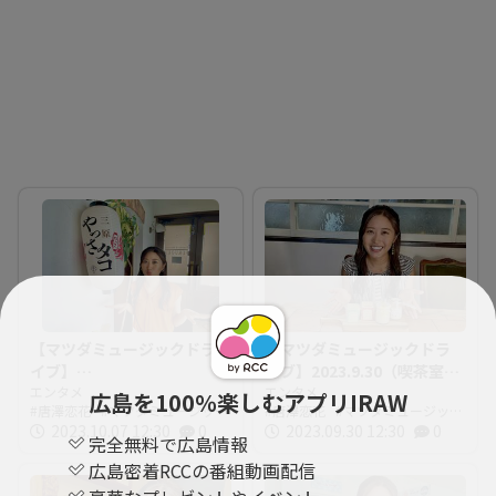
【マツダミュージックドラ
【マツダミュージックドラ
イブ】
イブ】2023.9.30（喫茶室
2023.10.7（Trattoria di
エンタメ
&deli かねしょう）
エンタメ
広島を100％楽しむアプリIRAW
唐澤恋花
マツダミュージック
唐澤恋花
マツダミュージック
Miramare FURUOKA）
ドライブ
2023.10.07 12:30
0
ドライブ
2023.09.30 12:30
0
完全無料で広島情報
広島密着RCCの番組動画配信