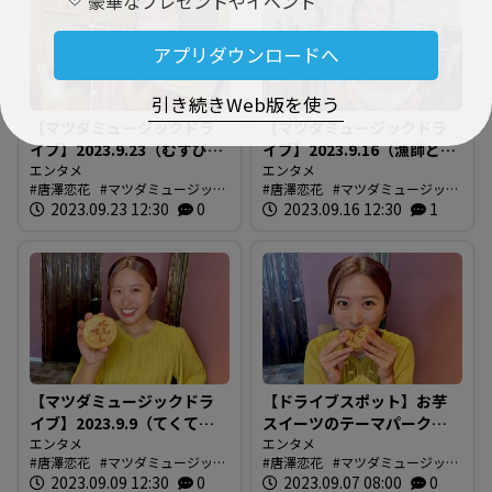
豪華なプレゼントやイベント
アプリダウンロードへ
引き続きWeb版を使う
【マツダミュージックドラ
【マツダミュージックドラ
イブ】2023.9.23（むすびカ
イブ】2023.9.16（漁師と農
フェbettei）
エンタメ
家の台所 キッチンルマー
エンタメ
唐澤恋花
マツダミュージック
唐澤恋花
マツダミュージック
ダ）
ドライブ
2023.09.23 12:30
0
ドライブ
2023.09.16 12:30
1
【マツダミュージックドラ
【ドライブスポット】お芋
イブ】2023.9.9（てくてく
スイーツのテーマパーク！
のさつまいも本舗）
エンタメ
てくてくのさつまいも本舗
エンタメ
唐澤恋花
マツダミュージック
唐澤恋花
マツダミュージック
（マツダミュージックドラ
ドライブ
2023.09.09 12:30
0
ドライブ
2023.09.07 08:00
0
イブ）