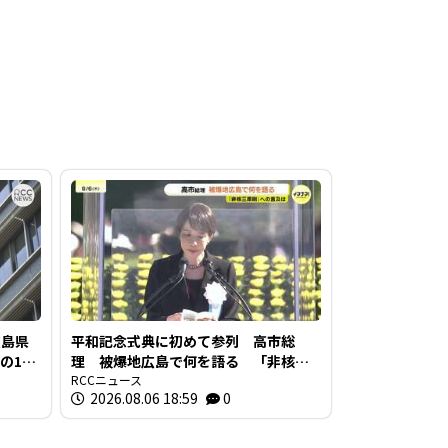
広島県
平和記念式典に初めて参列 高市総
の1時
理 被爆地広島で何を語る 「非核三
値の5倍
原則」への言及は
RCCニュース
2026.08.06 18:59
0