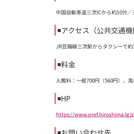
中国自動車道三次ICから約10分／三
◾️アクセス（公共交通
JR芸備線三次駅からタクシーで約
◾️料金
入館料：一般700円（560円）、高
◾️HP
https://www.pref.hiroshima.lg.j
◾️お問い合わせ先