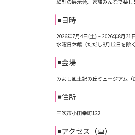
験型の展示会。家族みんなで楽し
◾️日時
2026年7月4日(土) ~ 2026年8月31日(月
水曜日休館（ただし8月12日を除
◾️会場
みよし風土記の丘ミュージアム（
◾️住所
三次市小田幸町122
◾️アクセス（車）