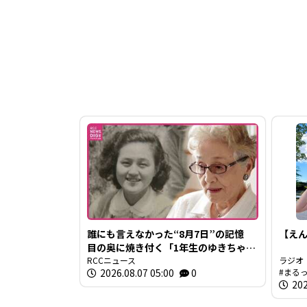
誰にも言えなかった“8月7日”の記憶
【えん
目の奥に焼き付く「1年生のゆきちゃ
ん」の姿 94歳の被爆者が今、口を開
RCCニュース
ラジオ
2026.08.07 05:00
0
まる
いた理由
202