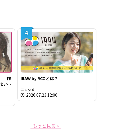
4
 “作
IRAW by RCC とは？
代アー
力” と
エンタメ
2026.07.23 12:00
もっと見る »