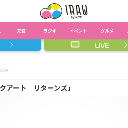
ス
天気
ラジオ
イベント
グルメ
バンク
クアート リターンズ」