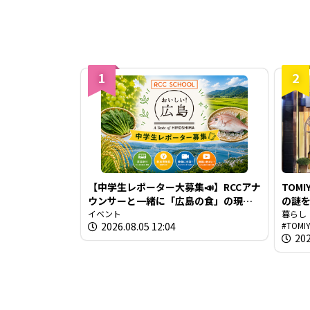
1
2
【中学生レポーター大募集📣】RCCアナ
TOM
ウンサーと一緒に「広島の食」の現場
の謎を解き
を取材しよう！
イベント
TOM
暮らし
2026.08.05 12:04
TOM
生き
202