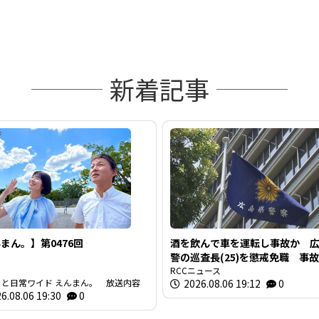
新着記事
まん。】第0476回
酒を飲んで車を運転し事故か 
警の巡査長(25)を懲戒免職 事故
間半前に“飲食店で飲酒” 基準
RCCニュース
っと日常ワイド えんまん。 放送内容
2026.08.06 19:12
0
のアルコール検知
6.08.06 19:30
0