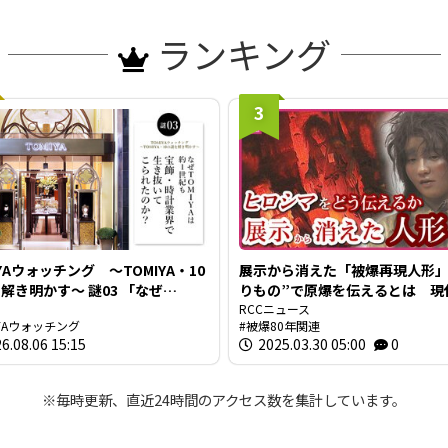
ランキング
3
IYAウォッチング ～TOMIYA・10
展示から消えた「被爆再現人形」
明かす～ 謎03 「なぜ
りもの”で原爆を伝えるとは 現
IYAは約1世紀も宝飾・時計業界で
ト作家が調査研究 人形の持つ “
RCCニュース
IYAウォッチング
被爆80年関連
抜いてこられたのか？」
“危うさ”
6.08.06 15:15
2025.03.30 05:00
0
※毎時更新、直近24時間のアクセス数を集計しています。