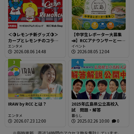
＜🍋レモンチ新グッズ🍋＞
【中学生レポーター大募集
カープとレモンチのコラボ
📣】RCCアナウンサーと一緒
グッズが登場！
エンタメ
に「広島の食」の現場を取
イベント
2026.08.06 14:48
2026.08.05 12:04
材しよう！
3
4
IRAW by RCC とは？
2025年広島県公立高校入
試 問題・解答
エンタメ
暮らし
2026.07.23 12:00
2025.02.26 10:00
0
※毎時更新、直近24時間のアクセス数を集計しています。