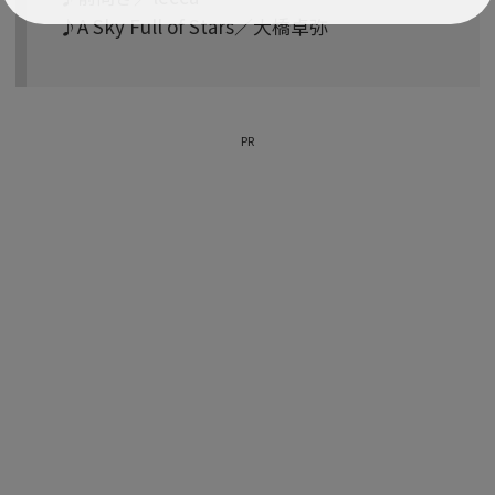
♪A Sky Full of Stars／大橋卓弥
PR