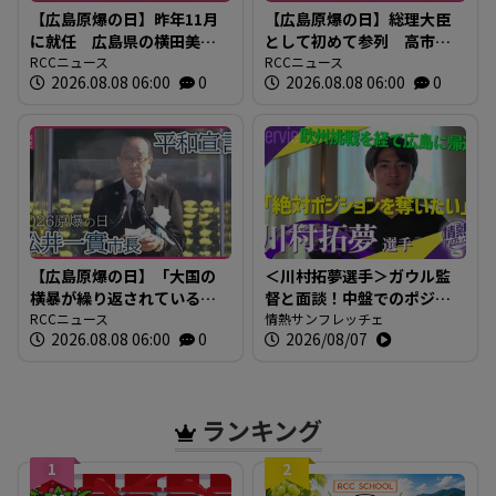
【広島原爆の日】昨年11月
【広島原爆の日】総理大臣
に就任 広島県の横田美香
として初めて参列 高市早
知事のあいさつ 全文
RCCニュース
苗総理のあいさつ全文
RCCニュース
2026.08.08 06:00
0
2026.08.08 06:00
0
2026年広島平和記念式典
2026年広島平和記念式典
【広島原爆の日】「大国の
＜川村拓夢選手＞ガウル監
横暴が繰り返されている」
督と面談！中盤でのポジシ
広島市・松井市長 世界の
RCCニュース
ョン争いに本気で挑む【情
情熱サンフレッチェ
2026.08.08 06:00
0
2026/08/07
為政者に核兵器廃絶への取
熱サンフレッチェ】
り組み求める 【平和宣言
全文】
ランキング
1
2