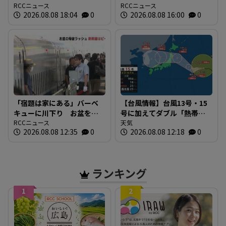
りや丸太切りも 福山市で
RCCニュース
近に路線バスも 戦時下か
RCCニュース
2026.08.08 18:04
0
2026.08.08 16:00
0
は博物館を視察
ら復興まで支えた“バスの歴
史”を探る 広島
「宿題は家にある」バーベ
【台風情報】台風13号・15
キューに川下り お盆をふ
号に加えてダブル「熱帯低
るさとで 帰省ラッシュピ
RCCニュース
気圧」発生へ 15号はお盆
天気
2026.08.08 12:35
0
2026.08.08 12:18
0
ークで新幹線の下りはほぼ
に日本直撃か ※18日まで
満席 JR広島駅も大きな荷
の雨・風シミュレーショ
物を持った人たちで混雑
ン 【8日正午現在】
広島
ランキング
1
2