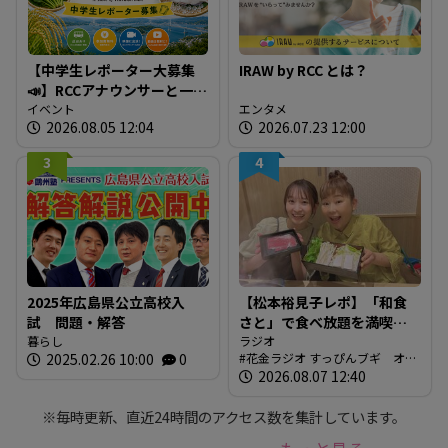
【中学生レポーター大募集
IRAW by RCC とは？
📣】RCCアナウンサーと一緒
に「広島の食」の現場を取
イベント
エンタメ
2026.08.05 12:04
2026.07.23 12:00
材しよう！
3
4
2025年広島県公立高校入
【松本裕見子レポ】「和食
試 問題・解答
さと」で食べ放題を満喫！
暮らし
「さとしゃぶ」を体験！！
ラジオ
2025.02.26 10:00
0
花金ラジオ すっぴんブギ オン
（RCCラジオ「花金ラジオ
エア情報
2026.08.07 12:40
すっぴんブギ」企画）
※毎時更新、直近24時間のアクセス数を集計しています。