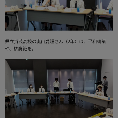
県立賀茂高校の奥山愛理さん（2年）は、平和構築
や、核廃絶を。