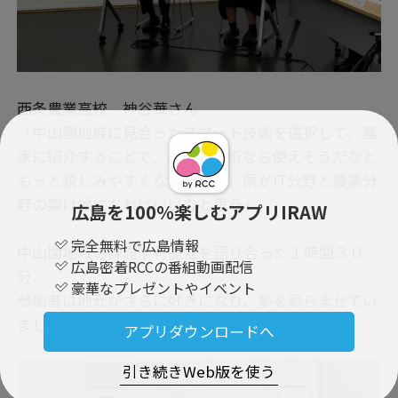
西条農業高校 神谷華さん
「中山間地域に見合ったスマート技術を選択して、農
家に紹介することで、こんな技術なら使えそうだなと
もっと親しみやすくなると思う。県がIT分野と農業分
野の架け橋になればいいなと思う」
広島を100％楽しむアプリIRAW
完全無料で広島情報
中山間地域の課題や可能性を語り合った１時間３０
広島密着RCCの番組動画配信
分、
豪華なプレゼントやイベント
参加者は地元がさらに好きになり、夢を膨らませてい
ました。
アプリダウンロードへ
引き続きWeb版を使う