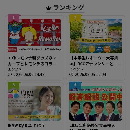
ランキング
1
2
＜🍋レモンチ新グッズ🍋＞
【中学生レポーター大募集
カープとレモンチのコラボ
📣】RCCアナウンサーと一緒
グッズが登場！
エンタメ
に「広島の食」の現場を取
イベント
2026.08.06 14:48
2026.08.05 12:04
材しよう！
3
4
IRAW by RCC とは？
2025年広島県公立高校入