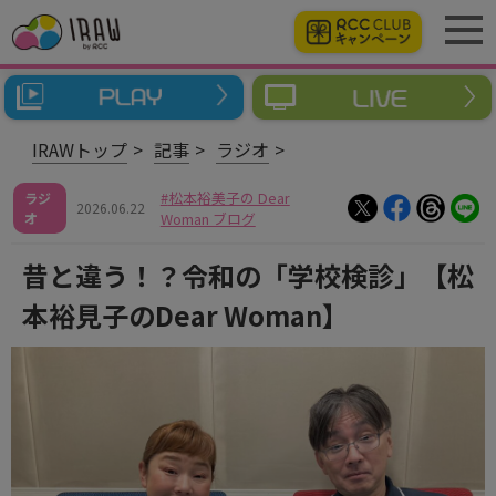
IRAWトップ
記事
ラジオ
松本裕美子の Dear
ラジ
2026.06.22
オ
Woman ブログ
昔と違う！？令和の「学校検診」【松
本裕見子のDear Woman】