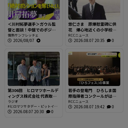
＜川村拓夢選手＞ガウル監
悠仁さま 原爆慰霊碑に供
督と面談！中盤でのポジシ
花 爆心地近くの小学校も
ョン争いに本気で挑む【情
情熱サンフレッチェ
訪問 「被爆体験を若い世
RCCニュース
2026/08/07
2026.08.07 20:35
0
熱サンフレッチェ】
代に繋いでいくことが大
切」広島
第306回 ヒロマツホールデ
若手の登竜門 ひろしま国
ィングス株式会社 代表取締
際指揮者コンクールがはじ
役社長 槙本良二さん 前編
ラジオ
まる 表現力や指揮の技術
RCCニュース
ヒロマツサタデー・ピットイン
2026.08.07 19:42
0
【ヒロマツ サタデー・ピッ
を競う 広島市
ブログ
2026.08.07 20:30
0
トイン】