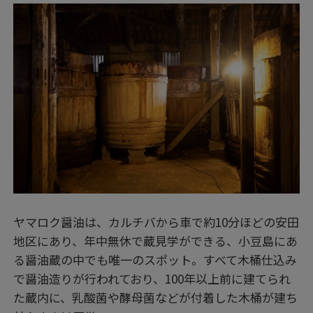
ヤマロク醤油は、カルチバから車で約10分ほどの安田
地区にあり、年中無休で蔵見学ができる、小豆島にあ
る醤油蔵の中でも唯一のスポット。すべて木桶仕込み
で醤油造りが行われており、100年以上前に建てられ
た蔵内に、乳酸菌や酵母菌などが付着した木桶が建ち