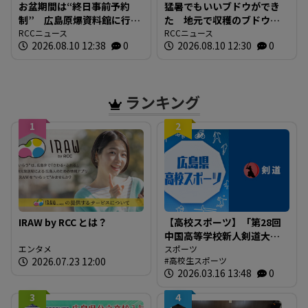
お盆期間は“終日事前予約
猛暑でもいいブドウができ
制” 広島原爆資料館に行
た 地元で収穫のブドウで
列 その場でWEB予約 混
RCCニュース
ワインの初仕込み 広島三
RCCニュース
2026.08.10 12:38
0
2026.08.10 12:30
0
雑の緩和へ
次ワイナリー
ランキング
1
2
IRAW by RCC とは？
【高校スポーツ】「第28回
中国高等学校新人剣道大
エンタメ
会」結果
スポーツ
2026.07.23 12:00
高校生スポーツ
2026.03.16 13:48
0
3
4