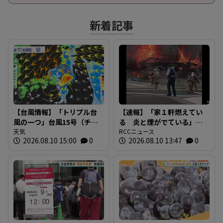
新着記事
【台風情報】「トリプル台
【速報】「家１軒燃えてい
風の一つ」台風15号（チャ
る 炎と煙がでている」
ンホン）は「山の日（11
天気
広島市安芸区畑賀で火災
RCCニュース
2026.08.10 15:00
0
2026.08.10 13:47
0
日）」に関東地方へ上陸
現在消火活動中
か ※20日までの雨風シミ
ュレーション