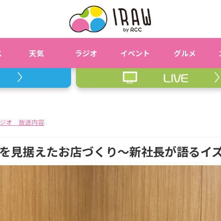
ス
天気
ラジオ
イベント
グルメ
ジオ 放送内容
を見据えたお店づくり～新社長が語るイ