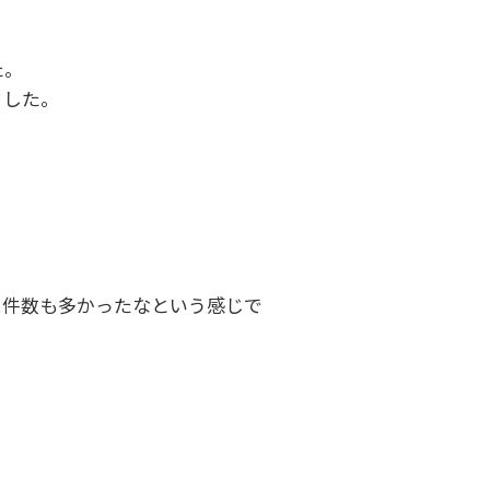
た。
ました。
に件数も多かったなという感じで
。