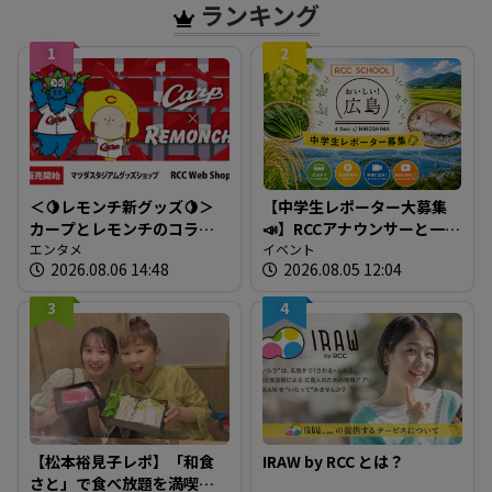
ランキング
1
2
＜🍋レモンチ新グッズ🍋＞
【中学生レポーター大募集
カープとレモンチのコラボ
📣】RCCアナウンサーと一緒
グッズが登場！
エンタメ
に「広島の食」の現場を取
イベント
2026.08.06 14:48
2026.08.05 12:04
材しよう！
3
4
【松本裕見子レポ】「和食
IRAW by RCC とは？
さと」で食べ放題を満喫！