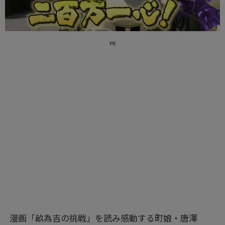
PR
漫画「畝為吉の挑戦」を読み感動する町娘・唐澤