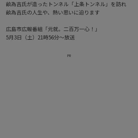
畝為吉氏が造ったトンネル「上条トンネル」を訪れ
畝為吉氏の人生や、熱い思いに迫ります
広島市広報番組「元就。二百万一心！」
5月3日（土）21時56分〜放送​
PR