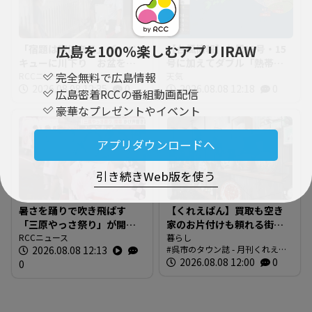
広島を100％楽しむアプリIRAW
「宿題は家にある」バーベ
【台風情報】台風13号・15
キューに川下り お盆をふ
号に加えてダブル「熱帯低
完全無料で広島情報
るさとで 帰省ラッシュピ
RCCニュース
気圧」発生へ 15号はお盆
天気
2026.08.08 12:35
0
2026.08.08 12:18
0
ークで新幹線の下りはほぼ
に日本直撃か ※18日まで
広島密着RCCの番組動画配信
満席 JR広島駅も大きな荷
の雨・風シミュレーショ
豪華なプレゼントやイベント
物を持った人たちで混雑
ン 【8日正午現在】
広島
アプリダウンロードへ
引き続きWeb版を使う
暑さを踊りで吹き飛ばす
【くれえばん】買取も空き
「三原やっさ祭り」が開
家のお片付けも頼れる街の
幕 元気なかけ声が響き渡
RCCニュース
便利なお店「くれリサイク
暮らし
2026.08.08 12:13
呉市のタウン誌 - 月刊くれえば
り 広島・三原市
ルショップ 環（めぐる）」
ん
2026.08.08 12:00
0
0