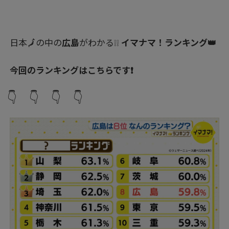
日本🗾の中の
広島
がわかる❕❕
イマナマ！ランキング👑
今回のランキングはこちらです❗
👇 👇 👇 👇