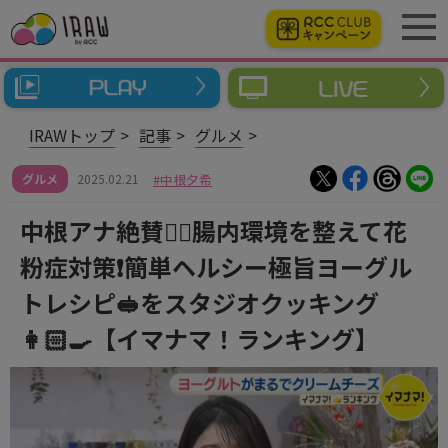
IRAWトップ
記事
グルメ
グルメ
2025.02.21
中根夕希
中根アナ絶賛👍🏻腸内環境を整えて花
粉症対策❗簡単ヘルシー極旨ヨーグル
トレシピ🥪をスタジオクッキング
👩🏻‍🍳【イマナマ！ランキング】