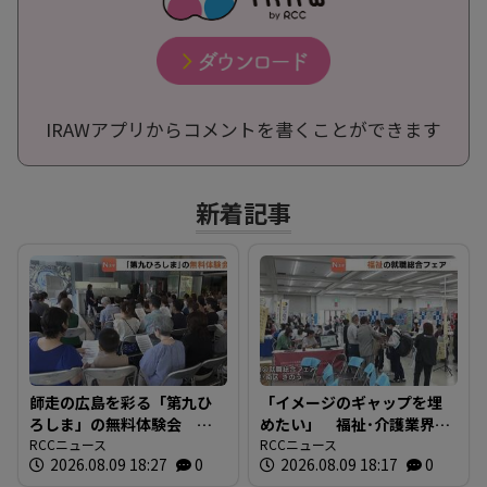
IRAWアプリからコメントを書くことができます
新着記事
師走の広島を彩る「第九ひ
「イメージのギャップを埋
ろしま」の無料体験会 指
めたい」 福祉･介護業界と
揮者に沼尻竜典さん迎え
RCCニュース
求職者つなぐ 福祉の就職
RCCニュース
2026.08.09 18:27
0
2026.08.09 18:17
0
今年は12月20日に開催
総合フェア 広島