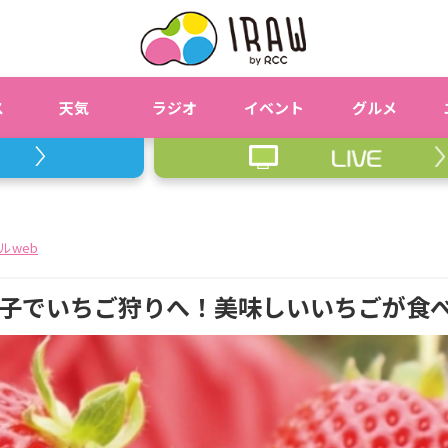
ス
天気
ラジオ
イベント
グルメ
ルweb
子でいちご狩りへ！美味しいいちごが食