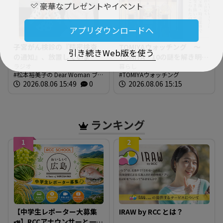
豪華なプレゼントやイベント
アプリダウンロードへ
子宮がん検診の『精密検査
TOMIYAウォッチング ～
引き続きWeb版を使う
の通知』、放置していませ
TOMIYA・10の謎を解き明か
んか？【松本裕見子のDear
ラジオ
す～ 謎03 「なぜTOMIYAは
暮らし
松本裕美子の Dear Woman ブロ
TOMIYAウォッチング
Woman】
約1世紀も宝飾・時計業界で
グ
2026.08.06 15:49
0
2026.08.06 15:15
生き抜いてこられたの
か？」
ランキング
1
2
【中学生レポーター大募集
IRAW by RCC とは？
📣】RCCアナウンサーと一緒