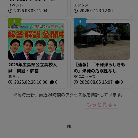
に「広島の食」の現場を取
イベント
エンタメ
2026.08.05 12:04
2026.07.23 12:00
材しよう！
3
4
2025年広島県公立高校入
【速報】「不発弾らしきも
試 問題・解答
の」爆発の危険性なし シ
暮らし
ロアリ駆除中の床下から約
RCCニュース
2025.02.26 10:00
0
2026.08.05 15:07
0
30cmの円錐形 警察と自衛
隊が危険性など確認 広
※毎時更新、直近24時間のアクセス数を集計しています。
島・安芸区
もっと見る »
PR