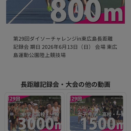
ビ
デ
第29回ダイソーチャレンジin東広島長距離
オ
記録会 期日 2026年6月13日（日） 会場 東広
島運動公園陸上競技場
を
再
長距離記録会・大会の他の動画
生
す