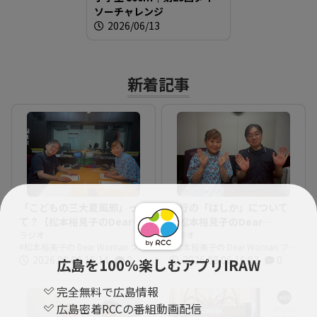
ソーチャレンジ
2026/06/13
新着記事
「こどもの三大夏風邪」っ
流行の「はしか」について
て？【松本裕見子のDear
【松本裕見子のDear
Woman】
ラジオ
Woman】
ラジオ
松本裕美子の Dear Woman ブロ
松本裕美子の Dear Woman ブロ
グ
2026.08.06 16:14
0
グ
2026.08.06 16:03
0
広島を100％楽しむアプリIRAW
完全無料で広島情報
広島密着RCCの番組動画配信