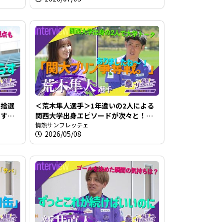
取捨選
＜荒木隼人選手＞1年違いの2人による
らす」
関西大学出身エピソードが次々と！
ェ】
「ぷりん」から「ワンコインランチ」
情熱サンフレッチェ
2026/05/08
まで【情熱サンフレッチェ】