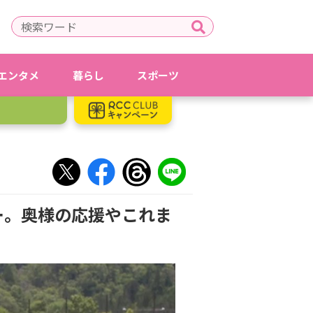
エンタメ
暮らし
スポーツ
ー。奥様の応援やこれま