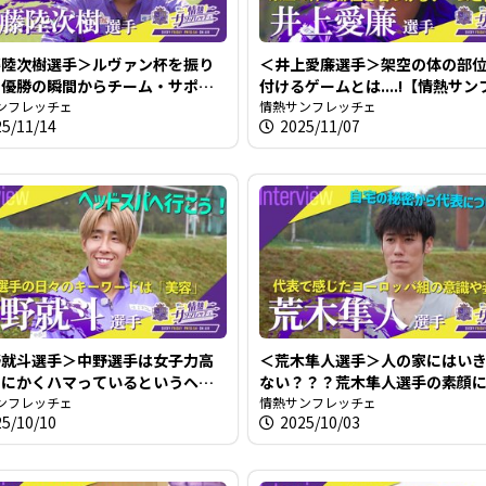
藤陸次樹選手＞ルヴァン杯を振り
＜井上愛廉選手＞架空の体の部
。優勝の瞬間からチーム・サポー
付けるゲームとは....!【情熱サ
への想いまで！【情熱サンフレッ
ンフレッチェ
チェ】
情熱サンフレッチェ
25/11/14
2025/11/07
】
野就斗選手＞中野選手は女子力高
＜荒木隼人選手＞人の家にはい
とにかくハマっているというヘッ
ない？？？荒木隼人選手の素顔
パからナイトルーティンまで、
ンフレッチェ
ます。どうやら自宅は綺麗すぎ
情熱サンフレッチェ
25/10/10
2025/10/03
容」へのこだわりを公開【情熱サ
いらしいのですが？【情熱サン
レッチェ】
チェ】