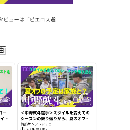
ビューは「ピエロス選
画
ゴー
＜中野就斗選手＞スタイルを変えての
タイト
シーズンの振り返りから、夏のオフの
ェ】
計画まで！【情熱サンフレッチェ】
情熱サンフレッチェ
2026/07/03