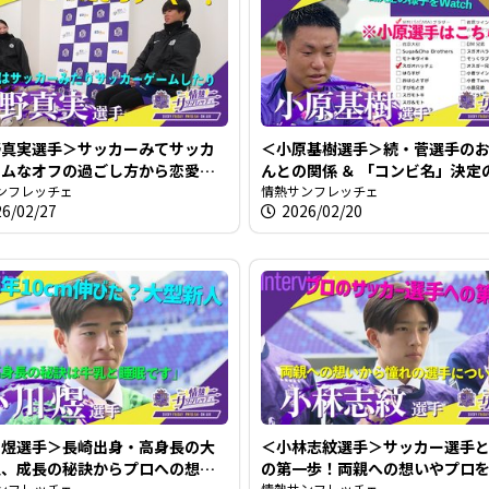
野真実選手＞サッカーみてサッカ
＜小原基樹選手＞続・菅選手の
ームなオフの過ごし方から恋愛ト
んとの関係 ＆ 「コンビ名」決定
まで！【情熱サンフレッチェ】
ンフレッチェ
をWatch！【情熱サンフレッチ
情熱サンフレッチェ
26/02/27
2026/02/20
川煜選手＞長崎出身・高身長の大
＜小林志紋選手＞サッカー選手
人、成長の秘訣からプロへの想い
の第一歩！両親への想いやプロ
ンフレッチェ
情熱サンフレッチェ