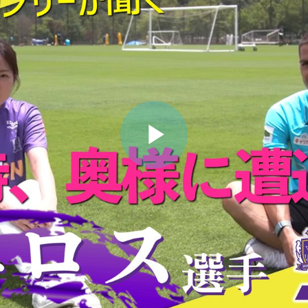
ビ
デ
オ