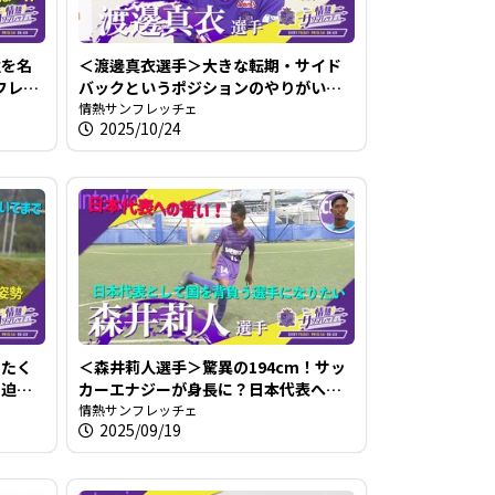
位を名
＜渡邊真衣選手＞大きな転期・サイド
ンフレッ
バックというポジションのやりがいや
課題感など【情熱サンフレッチェ】
情熱サンフレッチェ
2025/10/24
きたく
＜森井莉人選手＞驚異の194cm！サッ
に迫り
カーエナジーが身長に？日本代表への
てヤバ
夢と成長の軌跡【情熱サンフレッチ
情熱サンフレッチェ
2025/09/19
フレッ
ェ】