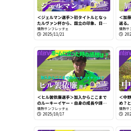
＜ジェルマン選手＞初タイトルとなっ
＜加
たルヴァン杯から、国立の印象、日本
返る
とヨーロッパとのサッカーの違いまで
情熱サンフレッチェ
ター
情熱サ
2025/11/21
20
【情熱サンフレッチェ】
チェ
＜ヒル袈依廉選手＞加入からここまで
＜中
のルーキーイヤー・自身の成長や課題
め？
を振り返り【情熱サンフレッチェ】
情熱サンフレッチェ
ドス
情熱サ
2025/10/17
20
「美
ンフ