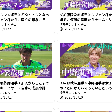
ェルマン選手＞初タイトルとなっ
＜加藤陸次樹選手＞ルヴァン杯
ヴァン杯から、国立の印象、日本
返る。優勝の瞬間からチーム・
ーロッパとのサッカーの違いまで
ンフレッチェ
ターへの想いまで！【情熱サン
情熱サンフレッチェ
25/11/21
2025/11/14
熱サンフレッチェ】
チェ】
ル袈依廉選手＞加入からここまで
＜中野就斗選手＞中野選手は女
ーキーイヤー・自身の成長や課題
め？とにかくハマっているとい
り返り【情熱サンフレッチェ】
ンフレッチェ
ドスパからナイトルーティンま
情熱サンフレッチェ
25/10/17
2025/10/10
「美容」へのこだわりを公開【
ンフレッチェ】