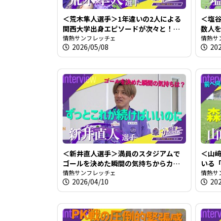
＜荒木隼人選手＞1年違いの2人による
＜塩
関西大学出身エピソードが次々と！
数人
「ぷりん」から「ワンコインランチ」
情熱サンフレッチェ
の親
情熱サ
2026/05/08
20
まで【情熱サンフレッチェ】
サン
＜新井直人選手＞満員のスタジアムで
＜山
ゴールを決めた瞬間の気持ちからカー
いる
プ選手など交えた異業種交流会まで
情熱サンフレッチェ
イン
情熱サ
2026/04/10
20
【情熱サンフレッチェ】
どを
ェ】