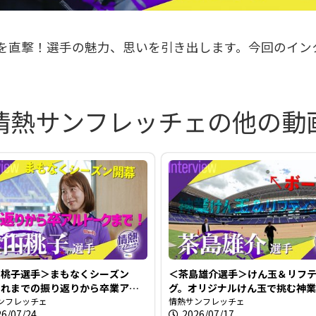
を直撃！選手の魅力、思いを引き出します。今回のイン
を
情熱サンフレッチェの他の動
再
生
す
山桃子選手＞まもなくシーズン
＜茶島雄介選手＞けん玉＆リフ
これまでの振り返りから卒業アル
グ。オリジナルけん玉で挑む神
まで！【情熱サンフレッチェ】
ンフレッチェ
見！【情熱サンフレッチェ】
情熱サンフレッチェ
26/07/24
2026/07/17