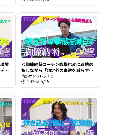
習環境
＜御簾納将コーチ＞臨機応変に取捨選
「ディ
択しながら「想定外の事態を減らす」
フレッ
ことを重視【情熱サンフレッチェ】
情熱サンフレッチェ
2026/05/15