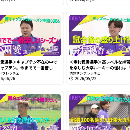
る
川愛選手＞キャプテン不在の中で
＜寺村穂香選手＞高レベルな練
キャプテン。今までで一番苦しい
を楽しむ大卒ルーキーの憧れは
ズンを振り返ります。【情熱サン
ンフレッチェ
ズニーキャスト」？【情熱サン
情熱サンフレッチェ
26/06/26
2026/05/22
ッチェ】
チェ】