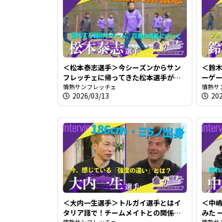
＜松本泰志選手＞今シーズンからサン
＜鈴
フレッチェに帰ってきた松本選手が語
ーゲ
る、今のチームや自身のコンディショ
情熱サンフレッチェ
ーク
情熱サ
2026/03/13
20
ンについて【情熱サンフレッチェ】
＜大内一生選手＞トルガイ選手とはイ
＜中
タリア語で！チームメイトとの関係や
みた 
情熱サンフレッチェ
情熱サ