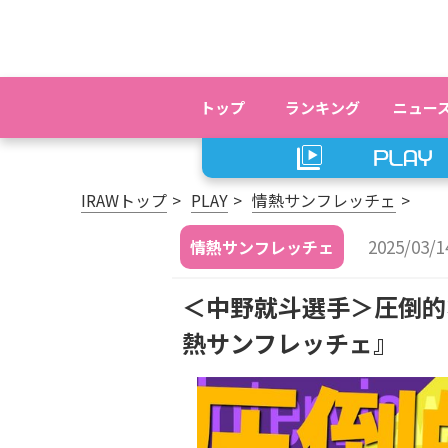
トップ
ランキング
ニュー
IRAWトップ
PLAY
情熱サンフレッチェ
2025/03/1
情熱サンフレッチェ
＜中野就斗選手＞圧倒的
熱サンフレッチェ』