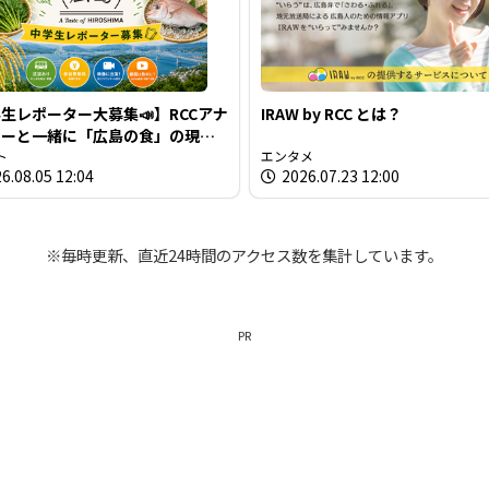
生レポーター大募集📣】RCCアナ
IRAW by RCC とは？
サーと一緒に「広島の食」の現場
材しよう！
ト
エンタメ
6.08.05 12:04
2026.07.23 12:00
※毎時更新、直近24時間のアクセス数を集計しています。
PR