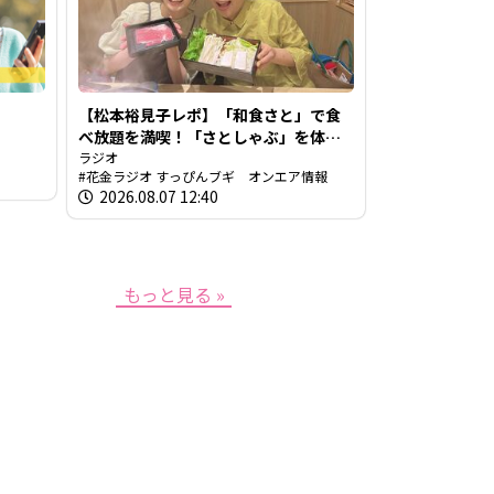
【松本裕見子レポ】「和食さと」で食
べ放題を満喫！「さとしゃぶ」を体
験！！（RCCラジオ「花金ラジオ すっ
ラジオ
花金ラジオ すっぴんブギ オンエア情報
ぴんブギ」企画）
2026.08.07 12:40
もっと見る »