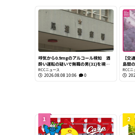
呼気から0.9mgのアルコール検知 酒
【交通
酔い運転の疑いで無職の男(31)を現行
島間
犯逮捕 広島・尾道市
RCCニュース
で
RCCニ
2026.08.08 10:06
0
202
1
2