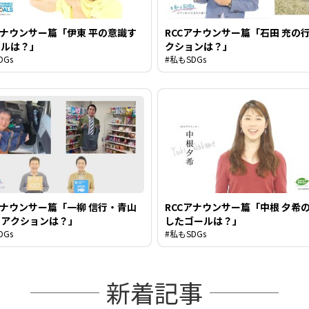
アナウンサー篇「伊東 平の意識す
RCCアナウンサー篇「石田 充の
ールは？」
クションは？」
DGs
#私もSDGs
アナウンサー篇「一柳 信行・青山
RCCアナウンサー篇「中根 夕希
のアクションは？」
したゴールは？」
DGs
#私もSDGs
新着記事