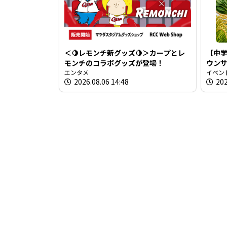
＜🍋レモンチ新グッズ🍋＞カープとレ
【中学
モンチのコラボグッズが登場！
ウン
エンタメ
を取
イベン
2026.08.06 14:48
202