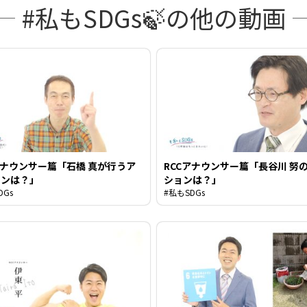
る
#私もSDGs🍃の他の動画
アナウンサー篇「石橋 真が行うア
RCCアナウンサー篇「長谷川 努
ョンは？」
ションは？」
DGs
#私もSDGs