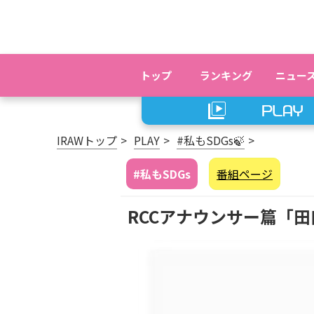
トップ
ランキング
ニュー
IRAWトップ
PLAY
#私もSDGs🍃
#私もSDGs
番組ページ
RCCアナウンサー篇「