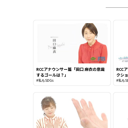
RCCアナウンサー篇「田口 麻衣の意識
RCC
するゴールは？」
クシ
#私もSDGs
#私もS