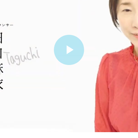
ビ
デ
オ