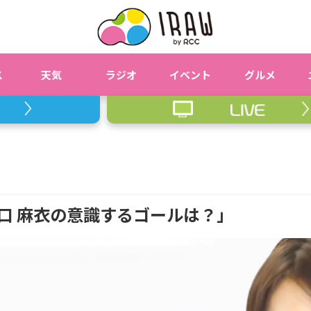
ス
天気
ラジオ
イベント
グルメ
田口 麻衣の意識するゴールは？」