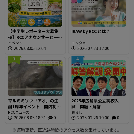
【中学生レポーター大募集
IRAW by RCC とは？
📣】RCCアナウンサーと一緒
に「広島の食」の現場を取
イベント
エンタメ
2026.08.05 12:04
2026.07.23 12:00
材しよう！
3
4
マルミミゾウ「アオ」の生
2025年広島県公立高校入
誕1周年イベント 国内初の
試 問題・解答
繁殖成功 全国のファンに
RCCニュース
暮らし
2026.08.05 18:31
0
2025.02.26 10:00
0
よる「思い出の一枚」も展
示 広島・安佐動物公園
※毎時更新、直近24時間のアクセス数を集計しています。