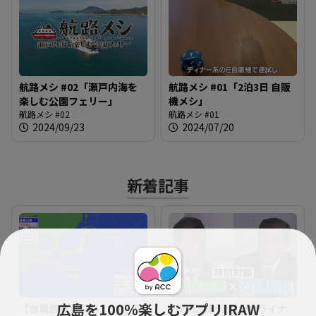
航路メシ #02「瀬戸内海を
航路メシ #01「2泊3日 自販
楽しむ公園フェリー」
機メシ」
航路メシ #02
航路メシ #01
2024/09/23
2024/07/20
新着記事
広島を100％楽しむアプリIRAW
【台風情報】13号・15号の
石破茂前総理「ウクライナ