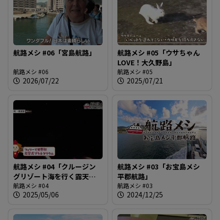
す
る
航路メシ #06「宮島航路」
航路メシ #05「ウサちゃん
LOVE！大久野島」
航路メシ #06
航路メシ #05
2026/07/22
2025/07/21
航路メシ #04「クルージン
航路メシ #03「お宝島メシ
グリゾート海を行く露天風
平郡航路」
呂～船上バーベキューも楽
航路メシ #04
航路メシ #03
2025/05/06
2024/12/25
しいフェリー」