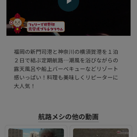
ビ
デ
福岡の新門司港と神奈川の横須賀港を１泊
オ
２日で結ぶ定期航路…潮風を浴びながらの
露天風呂や船上バーベキューなどリゾート
を
感いっぱい！料理も美味しくリピーターに
大人気！
再
航路メシの他の動画
生