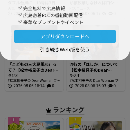
ダブル台風に 13号は7日に
が核放棄しなければロシア
完全無料で広島情報
沖縄直撃へ ※17日までの
天気
侵攻しなかった」 湯崎前
RCCニュース
2026.08.06 18:03
0
2026.08.06 17:35
0
雨・風シミュレーション【6
県知事「核抑止は“フィクシ
広島密着RCCの番組動画配信
日午後6時現在】
ョン”」 平和記念式典に去
豪華なプレゼントやイベント
年出席の2人が特別対談 広
島から考える“平和と安全保
アプリダウンロードへ
障”とは
引き続きWeb版を使う
「こどもの三大夏風邪」っ
流行の「はしか」について
て？【松本裕見子のDear
【松本裕見子のDear
Woman】
ラジオ
Woman】
ラジオ
松本裕美子の Dear Woman ブロ
松本裕美子の Dear Woman ブロ
グ
2026.08.06 16:14
0
グ
2026.08.06 16:03
0
ランキング
1
2