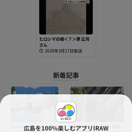
ヒロシマの礎＜７＞原 広司
さん
2020年3月17日放送
新着記事
【えんまん。】第0476回
酒を飲んで車を運転し事故
広島を100％楽しむアプリIRAW