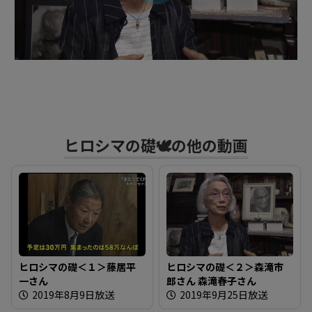
ビ
デ
オ
ヒロシマの礎🕊の他の動画
を
再
生
ヒロシマの礎＜１＞藤居平
ヒロシマの礎＜２＞森滝市
一さん
郎さん 森滝春子さん
す
2019年8月9日放送
2019年9月25日放送