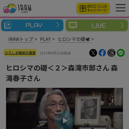
IRAWトップ
PLAY
ヒロシマの礎🕊
ひろしま戦前の風景
2019年9月25日放送
ヒロシマの礎＜２＞森滝市郎さん 森
滝春子さん