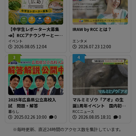
【中学生レポーター大募集
IRAW by RCC とは？
📣】RCCアナウンサーと一緒
に「広島の食」の現場を取
イベント
エンタメ
2026.08.05 12:04
2026.07.23 12:00
材しよう！
3
4
2025年広島県公立高校入
マルミミゾウ「アオ」の生
試 問題・解答
誕1周年イベント 国内初の
暮らし
繁殖成功 全国のファンに
RCCニュース
2025.02.26 10:00
0
2026.08.05 18:31
0
よる「思い出の一枚」も展
示 広島・安佐動物公園
※毎時更新、直近24時間のアクセス数を集計しています。