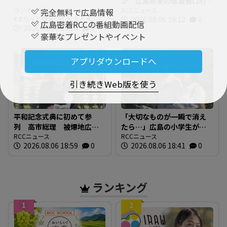
か 広島県警の巡査長(25)を
ラジオ
懲戒免職 事故の1時間半前
RCCニュース
完全無料で広島情報
まるっと日常ワイド えんま
2026.08.06 19:12
0
に“飲食店で飲酒” 基準値
広島密着RCCの番組動画配信
ん。 放送内容
2026.08.06 19:30
0
の5倍のアルコール検知
豪華なプレゼントやイベント
アプリダウンロードへ
引き続きWeb版を使う
平和記念式典に初めて参
「大切なものが一瞬で消え
列 高市総理 被爆地広島
たら…」広島の小学生が語
で何を語る 「非核三原
RCCニュース
る「平和への誓い」【被爆
RCCニュース
2026.08.06 18:59
0
2026.08.06 18:41
0
則」への言及は
81年】
ランキング
1
2