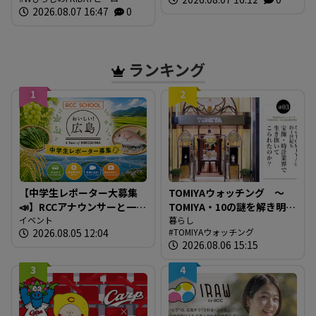
言する東京の販売店がマツ
日の放送内容
2026.08.07 16:47
0
ダのブランド発信拠点に
ランキング
1
2
【中学生レポーター大募集
TOMIYAウォッチング ～
📣】RCCアナウンサーと一緒
TOMIYA・10の謎を解き明か
に「広島の食」の現場を取
イベント
す～ 謎03 「なぜTOMIYAは
暮らし
2026.08.05 12:04
TOMIYAウォッチング
材しよう！
約1世紀も宝飾・時計業界で
2026.08.06 15:15
生き抜いてこられたの
か？」
3
4