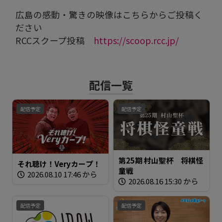
広島の感動・驚きの映像はこちらからご投稿く
ださい
RCCスクープ投稿
https://scoop.rcc.jp/
配信一覧
配信予定
配信予定
第25期 村山聖杯 将棋怪
それ聴け！Veryカープ！
童戦
2026.08.10 17:46 から
2026.08.16 15:30 から
配信予定
配信予定