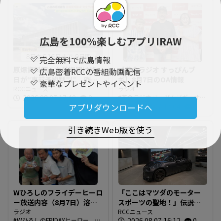
広島を100％楽しむアプリIRAW
完全無料で広島情報
原爆資料館 お盆期間は終
【花金ラジオ すっぴんブ
広島密着RCCの番組動画配信
日が“事前予約制”に 昨夏
ギ】8月7日のOA情報
豪華なプレゼントやイベント
の大混雑受け初の試み 8日
RCCニュース
ラジオ
2026.08.07 17:40
0
花金ラジオ すっぴんブギ オン
から16日まで 広島
エア情報
2026.08.07 17:04
0
アプリダウンロードへ
引き続きWeb版を使う
Wひろしのフライデーヒーロ
「ここはマツダのモーター
ー放送内容（8月7日）溶け
スポーツの聖地！」伝説の
てませんか？
ラジオ
レーシングドライバーが証
RCCニュース
WひろしのFRIDAYヒーロー 今
2026.08.07 16:12
0