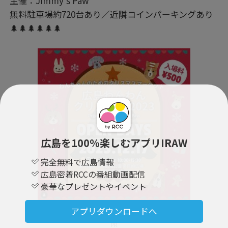
主催：Jimmy’s Paw
無料駐車場約720台あり／近隣コインパーキングあり
🌲🌲🌲🌲🌲🌲
広島を100％楽しむアプリIRAW
完全無料で広島情報
広島密着RCCの番組動画配信
豪華なプレゼントやイベント
アプリダウンロードへ
PR