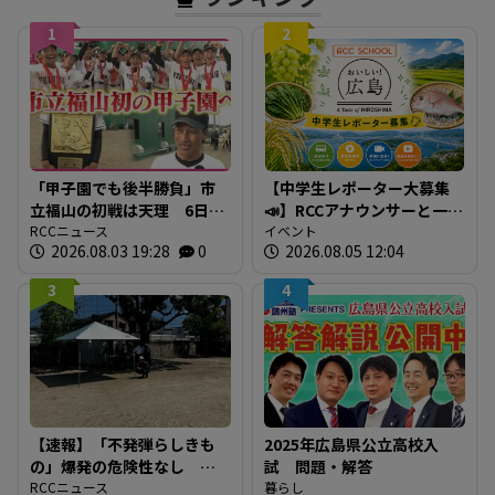
1
2
「甲子園でも後半勝負」市
【中学生レポーター大募集
立福山の初戦は天理 6日目
📣】RCCアナウンサーと一緒
の第4試合（8月10日月曜
RCCニュース
に「広島の食」の現場を取
イベント
2026.08.03 19:28
0
2026.08.05 12:04
午後6時半予定）
材しよう！
3
4
【速報】「不発弾らしきも
2025年広島県公立高校入
の」爆発の危険性なし シ
試 問題・解答
ロアリ駆除中の床下から約
RCCニュース
暮らし