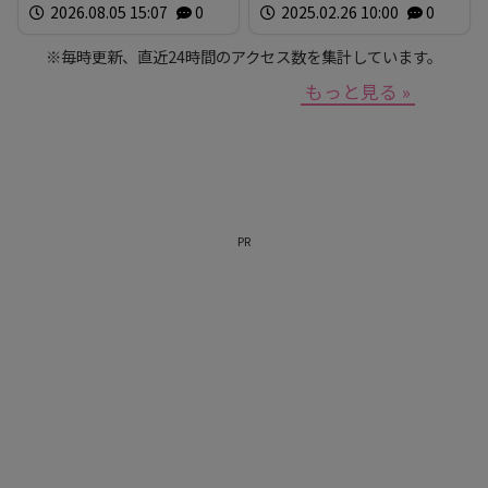
2026.08.05 15:07
0
2025.02.26 10:00
0
30cmの円錐形 警察と自衛
隊が危険性など確認 広
※毎時更新、直近24時間のアクセス数を集計しています。
島・安芸区
もっと見る »
PR