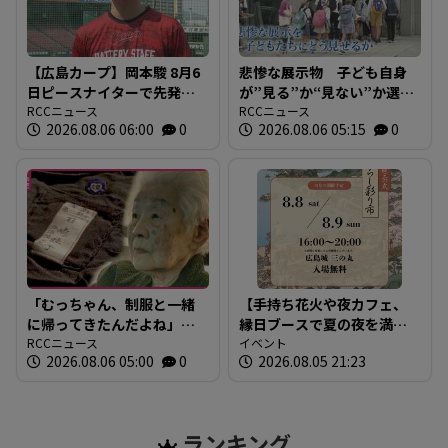
【広島カープ】岡本駿 8月6
悲惨な展示物 子ども自身
日ピースナイターで先発の
が”見る”か“見ない”か選ぶ
マウンドへ「みんな同じ背
RCCニュース
案で議論 被爆の実相どう
RCCニュース
2026.08.06 06:00
0
2026.08.06 05:15
0
番号"86"でプレーする」
伝える 広島・原爆資料館
「広島に勝利を届けたい」
の新設エリア
「むっちゃん、制服と一緒
【手持ち花火や夜カフェ、
に帰ってきたんだよね」憧
縁日ブースで夏の夜を満
れの女学校 あの日一緒に出
RCCニュース
喫】「広島城三の丸 暮らし
イベント
2026.08.06 05:00
0
2026.08.05 21:23
かけた13歳の妹は帰らなか
彩り市」8月はナイトマーケ
った 94歳の姉が伝える
ット！
「生きた証」
ランキング