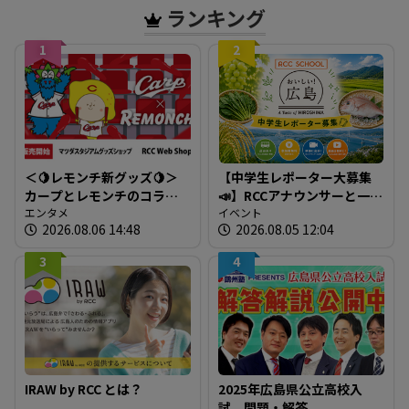
ランキング
1
2
＜🍋レモンチ新グッズ🍋＞
【中学生レポーター大募集
カープとレモンチのコラボ
📣】RCCアナウンサーと一緒
グッズが登場！
エンタメ
に「広島の食」の現場を取
イベント
2026.08.06 14:48
2026.08.05 12:04
材しよう！
3
4
IRAW by RCC とは？
2025年広島県公立高校入
試 問題・解答