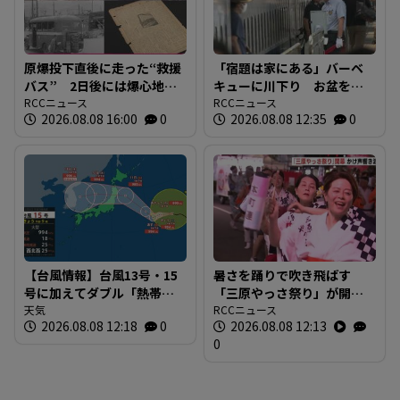
原爆投下直後に走った“救援
「宿題は家にある」バーベ
バス” 2日後には爆心地至
キューに川下り お盆をふ
近に路線バスも 戦時下か
RCCニュース
るさとで 帰省ラッシュピ
RCCニュース
2026.08.08 16:00
0
2026.08.08 12:35
0
ら復興まで支えた“バスの歴
ークで新幹線の下りはほぼ
史”を探る 広島
満席 JR広島駅も大きな荷
物を持った人たちで混雑
広島
【台風情報】台風13号・15
暑さを踊りで吹き飛ばす
号に加えてダブル「熱帯低
「三原やっさ祭り」が開
気圧」発生へ 15号はお盆
天気
幕 元気なかけ声が響き渡
RCCニュース
2026.08.08 12:18
0
2026.08.08 12:13
に日本直撃か ※18日まで
り 広島・三原市
0
の雨・風シミュレーショ
ン 【8日正午現在】