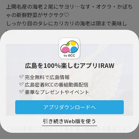
上関名産の海老２尾にサヨリ…なす・オクラ・かぼち
ゃの新鮮野菜がサクサク♡
しっかり目のタレにカリカリの海老は頭まで美味し
い！
広島を100％楽しむアプリIRAW
完全無料で広島情報
広島密着RCCの番組動画配信
豪華なプレゼントやイベント
アプリダウンロードへ
引き続きWeb版を使う
これは本当にウマい！！足を運ぶ価値ある逸品です！