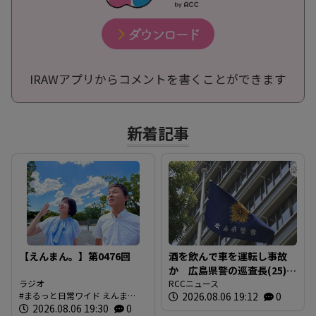
IRAWアプリからコメントを書くことができます
新着記事
【えんまん。】第0476回
酒を飲んで車を運転し事故
か 広島県警の巡査長(25)を
ラジオ
懲戒免職 事故の1時間半前
RCCニュース
まるっと日常ワイド えんま
2026.08.06 19:12
0
に“飲食店で飲酒” 基準値
ん。 放送内容
2026.08.06 19:30
0
の5倍のアルコール検知