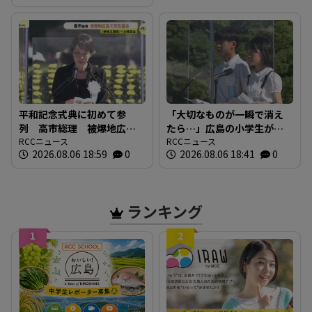
平和記念式典に初めて参
「大切なものが一瞬で消え
列 高市総理 被爆地広島
たら…」広島の小学生が語
で何を語る 「非核三原
RCCニュース
る「平和への誓い」【被爆
RCCニュース
2026.08.06 18:59
0
2026.08.06 18:41
0
則」への言及は
81年】
ランキング
1
2