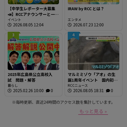
【中学生レポーター大募集
IRAW by RCC とは？
📣】RCCアナウンサーと一緒
に「広島の食」の現場を取
イベント
エンタメ
2026.08.05 12:04
2026.07.23 12:00
材しよう！
3
4
2025年広島県公立高校入
マルミミゾウ「アオ」の生
試 問題・解答
誕1周年イベント 国内初の
暮らし
繁殖成功 全国のファンに
RCCニュース
2025.02.26 10:00
0
2026.08.05 18:31
0
よる「思い出の一枚」も展
示 広島・安佐動物公園
※毎時更新、直近24時間のアクセス数を集計しています。
もっと見る »