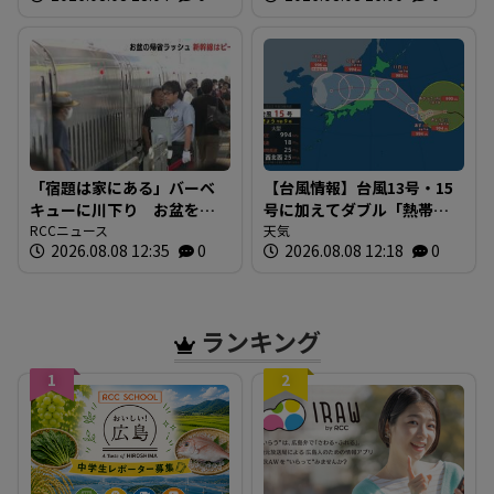
史”を探る 広島
「宿題は家にある」バーベ
【台風情報】台風13号・15
キューに川下り お盆をふ
号に加えてダブル「熱帯低
るさとで 帰省ラッシュピ
RCCニュース
気圧」発生へ 15号はお盆
天気
2026.08.08 12:35
0
2026.08.08 12:18
0
ークで新幹線の下りはほぼ
に日本直撃か ※18日まで
満席 JR広島駅も大きな荷
の雨・風シミュレーショ
物を持った人たちで混雑
ン 【8日正午現在】
広島
ランキング
1
2