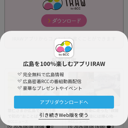
IRAWアプリからコメントを書くことができます
新着記事
広島を100％楽しむアプリIRAW
完全無料で広島情報
広島密着RCCの番組動画配信
豪華なプレゼントやイベント
アプリダウンロードへ
悠仁さまが広島で公式行事
原爆投下直後に走った“救援
引き続きWeb版を使う
で初の“おことば” 朝食作
バス” 2日後には爆心地至
りや丸太切りも 福山市で
RCCニュース
近に路線バスも 戦時下か
RCCニュース
2026.08.08 18:04
0
2026.08.08 16:00
0
は博物館を視察
ら復興まで支えた“バスの歴