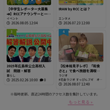
【中学生レポーター大募集
IRAW by RCC とは？
📣】RCCアナウンサーと一緒
に「広島の食」の現場を取
イベント
エンタメ
2026.08.05 12:04
2026.07.23 12:00
材しよう！
3
4
2025年広島県公立高校入
【松本裕見子レポ】「和食
試 問題・解答
さと」で食べ放題を満喫！
暮らし
「さとしゃぶ」を体験！！
ラジオ
2025.02.26 10:00
0
花金ラジオ すっぴんブギ オン
（RCCラジオ「花金ラジオ
エア情報
2026.08.07 12:40
すっぴんブギ」企画）
※毎時更新、直近24時間のアクセス数を集計しています。
もっと見る »