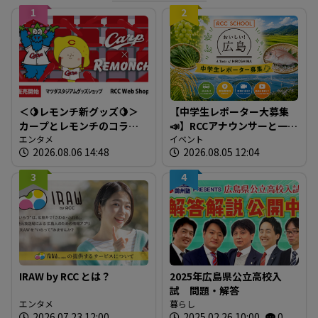
1
2
＜🍋レモンチ新グッズ🍋＞
【中学生レポーター大募集
カープとレモンチのコラボ
📣】RCCアナウンサーと一緒
グッズが登場！
エンタメ
に「広島の食」の現場を取
イベント
2026.08.06 14:48
2026.08.05 12:04
材しよう！
3
4
IRAW by RCC とは？
2025年広島県公立高校入
試 問題・解答
エンタメ
暮らし
2026.07.23 12:00
2025.02.26 10:00
0