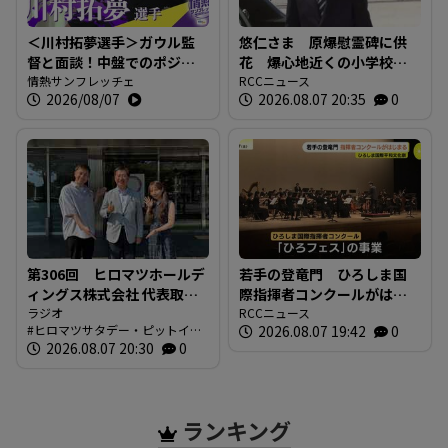
＜川村拓夢選手＞ガウル監
悠仁さま 原爆慰霊碑に供
督と面談！中盤でのポジシ
花 爆心地近くの小学校も
ョン争いに本気で挑む【情
情熱サンフレッチェ
訪問 「被爆体験を若い世
RCCニュース
2026/08/07
2026.08.07 20:35
0
熱サンフレッチェ】
代に繋いでいくことが大
切」広島
第306回 ヒロマツホールデ
若手の登竜門 ひろしま国
ィングス株式会社 代表取締
際指揮者コンクールがはじ
役社長 槙本良二さん 前編
ラジオ
まる 表現力や指揮の技術
RCCニュース
ヒロマツサタデー・ピットイン
2026.08.07 19:42
0
【ヒロマツ サタデー・ピッ
を競う 広島市
ブログ
2026.08.07 20:30
0
トイン】
ランキング