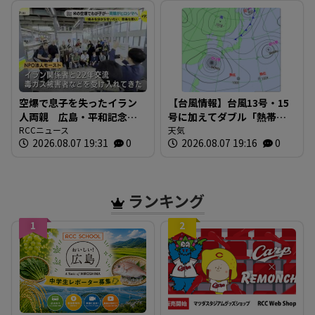
空爆で息子を失ったイラン
【台風情報】台風13号・15
人両親 広島・平和記念式
号に加えてダブル「熱帯低
典に参列
RCCニュース
気圧」発生へ 13号は「非
天気
2026.08.07 19:31
0
2026.08.07 19:16
0
常に強い」に発達 最大瞬
間風速60m/s 線状降水帯
の危険 ※18日までの雨・
風シミュレーション
ランキング
1
2