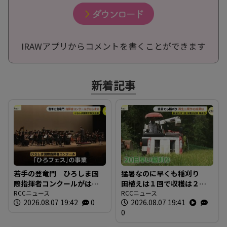
IRAWアプリからコメントを書くことができます
新着記事
若手の登竜門 ひろしま国
猛暑なのに早くも稲刈り
際指揮者コンクールがはじ
田植えは１回で収穫は２
まる 表現力や指揮の技術
RCCニュース
回 コメの再生二期作の成
RCCニュース
2026.08.07 19:42
0
2026.08.07 19:41
を競う 広島市
果は 広島県尾道市
0