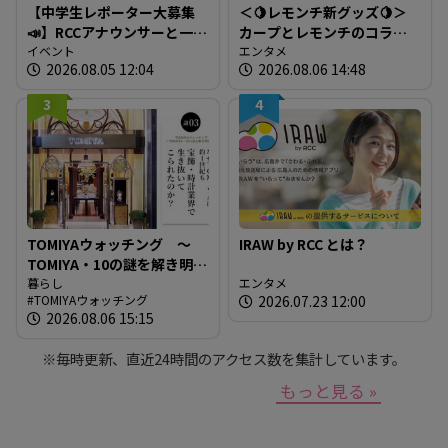
【中学生レポーター大募集
＜🍋レモンチ新グッズ🍋＞
📣】RCCアナウンサーと一緒
カープとレモンチのコラボ
に「広島の食」の現場を取
イベント
グッズが登場！
エンタメ
2026.08.05 12:04
2026.08.06 14:48
材しよう！
3
4
TOMIYAウォッチング ～
IRAW by RCC とは？
TOMIYA・10の謎を解き明か
す～ 謎03 「なぜTOMIYAは
暮らし
エンタメ
TOMIYAウォッチング
2026.07.23 12:00
約1世紀も宝飾・時計業界で
2026.08.06 15:15
生き抜いてこられたの
か？」
※毎時更新、直近24時間のアクセス数を集計しています。
もっと見る »