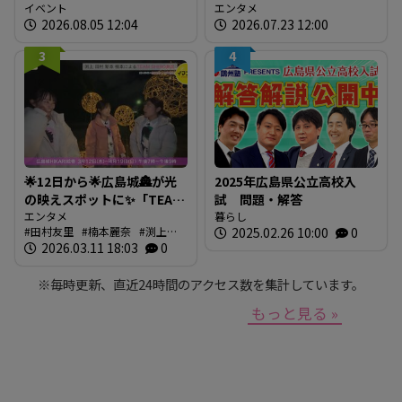
に「広島の食」の現場を取
イベント
エンタメ
2026.08.05 12:04
2026.07.23 12:00
材しよう！
3
4
🌟12日から🌟広島城🏯が光
2025年広島県公立高校入
の映えスポットに✨「TEAM
試 問題・解答
SHIRO」始動
エンタメ
暮らし
田村友里
楠本麗奈
渕上沙
2025.02.26 10:00
0
❗【BUTSUBUTSU2】
紀
2026.03.11 18:03
新本穂乃佳
イマナマ
0
渕
上沙紀のBUTSUBUTSU
※毎時更新、直近24時間のアクセス数を集計しています。
もっと見る »