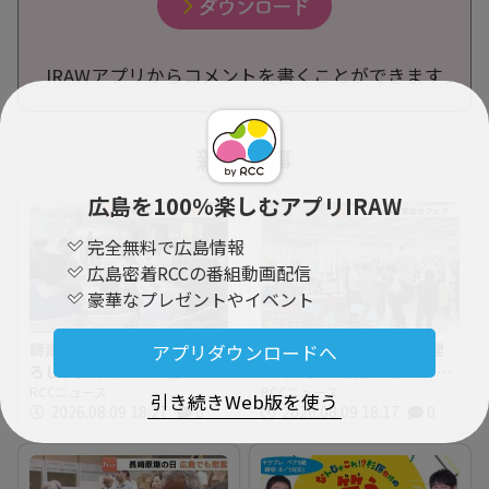
IRAWアプリからコメントを書くことができます
新着記事
広島を100％楽しむアプリIRAW
完全無料で広島情報
広島密着RCCの番組動画配信
豪華なプレゼントやイベント
師走の広島を彩る「第九ひ
「イメージのギャップを埋
アプリダウンロードへ
ろしま」の無料体験会 指
めたい」 福祉･介護業界と
揮者に沼尻竜典さん迎え
RCCニュース
求職者つなぐ 福祉の就職
RCCニュース
引き続きWeb版を使う
2026.08.09 18:27
0
2026.08.09 18:17
0
今年は12月20日に開催
総合フェア 広島