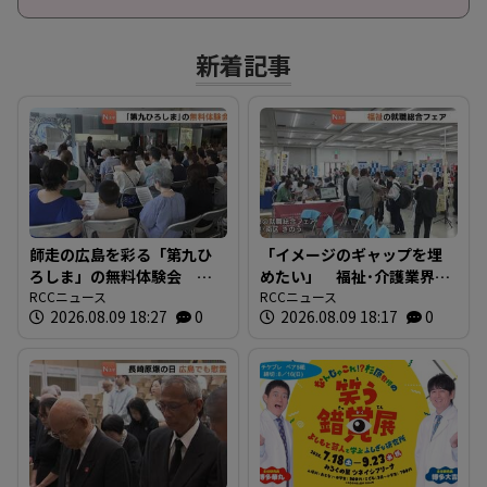
新着記事
師走の広島を彩る「第九ひ
「イメージのギャップを埋
ろしま」の無料体験会 指
めたい」 福祉･介護業界と
揮者に沼尻竜典さん迎え
RCCニュース
求職者つなぐ 福祉の就職
RCCニュース
2026.08.09 18:27
0
2026.08.09 18:17
0
今年は12月20日に開催
総合フェア 広島