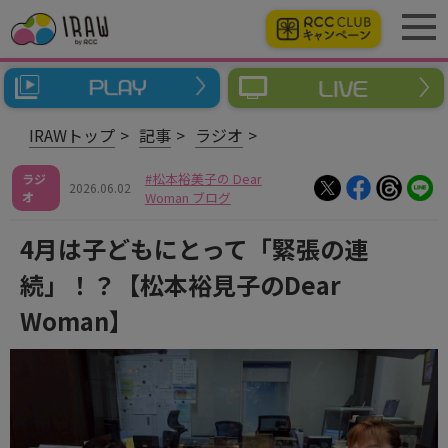
IRAWトップ
記事
ラジオ
松本裕美子の Dear
ラジ
2026.06.02
オ
Woman ブログ
4月は子どもにとって「緊張の連
続」！？【松本裕見子のDear
Woman】