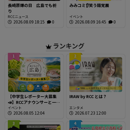
長崎原爆の日 広島でも祈
みみコミ👂笑う錯覚展
り
RCCニュース
イベント
2026.08.09 18:15
0
2026.08.09 16:45
0
ランキング
1
2
【中学生レポーター大募集
IRAW by RCC とは？
📣】RCCアナウンサーと一緒
に「広島の食」の現場を取
イベント
エンタメ
2026.08.05 12:04
2026.07.23 12:00
材しよう！
3
4