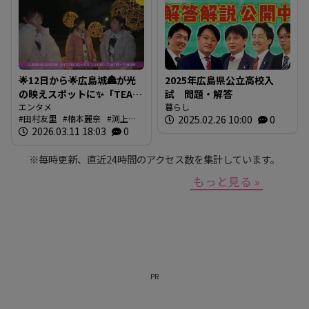
🌟12日から🌟広島城🏯が光
2025年広島県公立高校入
の映えスポットに✨「TEAM
試 問題・解答
SHIRO」始動
エンタメ
暮らし
田村友里
楠本麗奈
渕上沙
2025.02.26 10:00
0
❗【BUTSUBUTSU2】
紀
2026.03.11 18:03
新本穂乃佳
イマナマ
0
渕
上沙紀のBUTSUBUTSU
※毎時更新、直近24時間のアクセス数を集計しています。
もっと見る »
PR