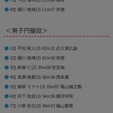
8位 細川 皓靖(3) 11m57 崇徳
＜男子円盤投＞
1位 平松 宥人(3) 42m31 近大東広島
2位 細川 皓靖(3) 41m50 崇徳
3位 新藤 仁(2) 39m08 安芸南
4位 高瀬 稜都(3) 36m36 西条農
5位 藤原 ミナト(3) 35m87 福山誠之館
6位 丹下 始音(3) 34m56 銀河学院
7位 川原 拓也(3) 34m53 福山葦陽