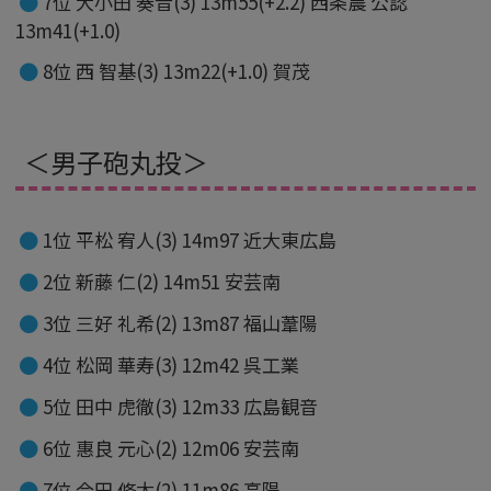
7位 大小田 奏音(3) 13m55(+2.2) 西条農 公認
13m41(+1.0)
8位 西 智基(3) 13m22(+1.0) 賀茂
＜男子砲丸投＞
1位 平松 宥人(3) 14m97 近大東広島
2位 新藤 仁(2) 14m51 安芸南
3位 三好 礼希(2) 13m87 福山葦陽
4位 松岡 華寿(3) 12m42 呉工業
5位 田中 虎徹(3) 12m33 広島観音
6位 惠良 元心(2) 12m06 安芸南
7位 今田 脩太(2) 11m86 高陽