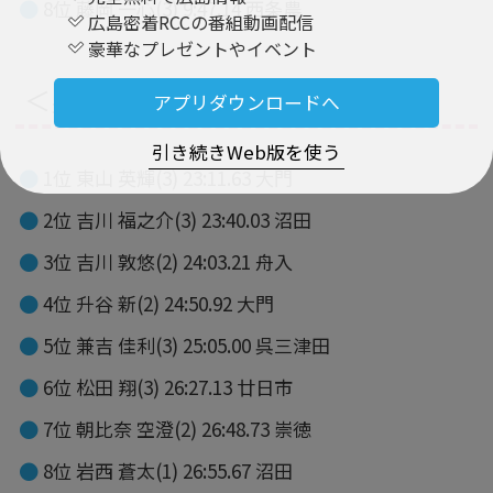
8位 藤岡 一心(3) 9:47.14 西条農
広島密着RCCの番組動画配信
豪華なプレゼントやイベント
＜男子5000mW＞
アプリダウンロードへ
引き続きWeb版を使う
1位 東山 英輝(3) 23:11.63 大門
2位 吉川 福之介(3) 23:40.03 沼田
3位 吉川 敦悠(2) 24:03.21 舟入
4位 升谷 新(2) 24:50.92 大門
5位 兼吉 佳利(3) 25:05.00 呉三津田
6位 松田 翔(3) 26:27.13 廿日市
7位 朝比奈 空澄(2) 26:48.73 崇徳
8位 岩西 蒼太(1) 26:55.67 沼田