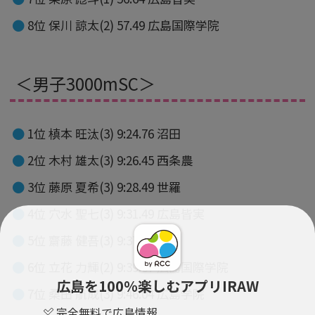
8位 保川 諒太(2) 57.49 広島国際学院
＜男子3000mSC＞
1位 槙本 旺汰(3) 9:24.76 沼田
2位 木村 雄太(3) 9:26.45 西条農
3位 藤原 夏希(3) 9:28.49 世羅
4位 穴水 聖七(3) 9:31.49 広島皆実
5位 齋藤 健吾(3) 9:37.46 舟入
6位 立花 力輝(2) 9:39.67 広島国際学院
広島を100％楽しむアプリIRAW
7位 桑田 航成(3) 9:46.04 広島学院
完全無料で広島情報