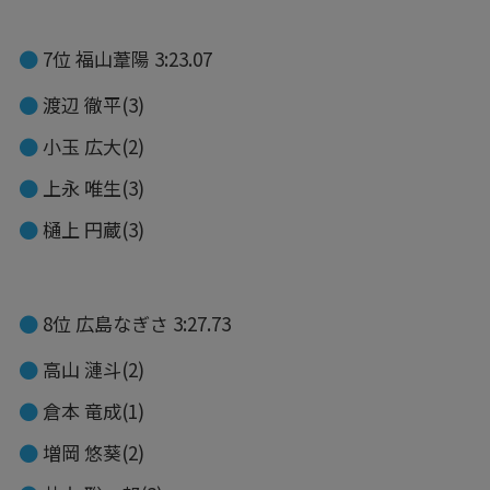
7位 福山葦陽 3:23.07
渡辺 徹平(3)
小玉 広大(2)
上永 唯生(3)
樋上 円蔵(3)
8位 広島なぎさ 3:27.73
高山 漣斗(2)
倉本 竜成(1)
増岡 悠葵(2)