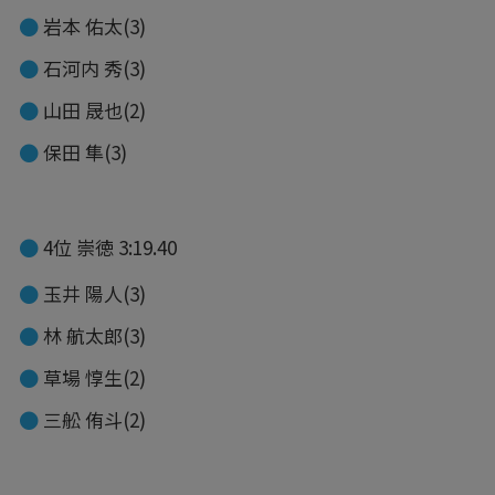
岩本 佑太(3)
石河内 秀(3)
山田 晟也(2)
保田 隼(3)
4位 崇徳 3:19.40
玉井 陽人(3)
林 航太郎(3)
草場 惇生(2)
三舩 侑斗(2)