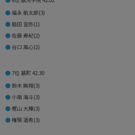
福永 航太郎(3)
脇田 宜弥(1)
佐藤 寿紀(2)
谷口 風心(2)
7位 基町 42.30
鈴木 絢翔(3)
小南 海斗(3)
樫山 大輝(3)
権現 遥希(3)