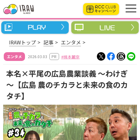
IRAWトップ
記事
エンタメ
PR
エンタメ
2026.03.03
楠本麗奈
本名×平尾の広島農業談義 ～わけぎ
～【広島 農のチカラと未来の食のカ
タチ】