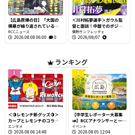
【広島原爆の日】「大国の
＜川村拓夢選手＞ガウル監
横暴が繰り返されている」
督と面談！中盤でのポジシ
広島市・松井市長 世界の
RCCニュース
ョン争いに本気で挑む【情
情熱サンフレッチェ
2026.08.08 06:00
0
2026/08/07
為政者に核兵器廃絶への取
熱サンフレッチェ】
り組み求める 【平和宣言
全文】
ランキング
1
2
＜🍋レモンチ新グッズ🍋＞
【中学生レポーター大募集
カープとレモンチのコラボ
📣】RCCアナウンサーと一緒
グッズが登場！
エンタメ
に「広島の食」の現場を取
イベント
2026.08.06 14:48
2026.08.05 12:04
材しよう！