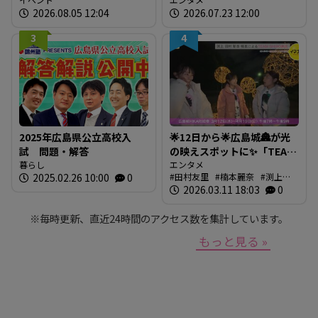
に「広島の食」の現場を取
2026.08.05 12:04
2026.07.23 12:00
材しよう！
3
4
2025年広島県公立高校入
🌟12日から🌟広島城🏯が光
試 問題・解答
の映えスポットに✨「TEAM
暮らし
SHIRO」始動
エンタメ
2025.02.26 10:00
0
田村友里
楠本麗奈
渕上沙
❗【BUTSUBUTSU2】
紀
2026.03.11 18:03
新本穂乃佳
イマナマ
0
渕
上沙紀のBUTSUBUTSU
※毎時更新、直近24時間のアクセス数を集計しています。
もっと見る »