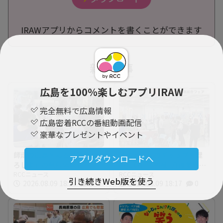
IRAWアプリからコメントを書くことができます
新着記事
広島を100％楽しむアプリIRAW
完全無料で広島情報
広島密着RCCの番組動画配信
豪華なプレゼントやイベント
師走の広島を彩る「第九ひ
「イメージのギャップを埋
アプリダウンロードへ
ろしま」の無料体験会 指
めたい」 福祉･介護業界と
揮者に沼尻竜典さん迎え
RCCニュース
求職者つなぐ 福祉の就職
RCCニュース
引き続きWeb版を使う
2026.08.09 18:27
0
2026.08.09 18:17
0
今年は12月20日に開催
総合フェア 広島