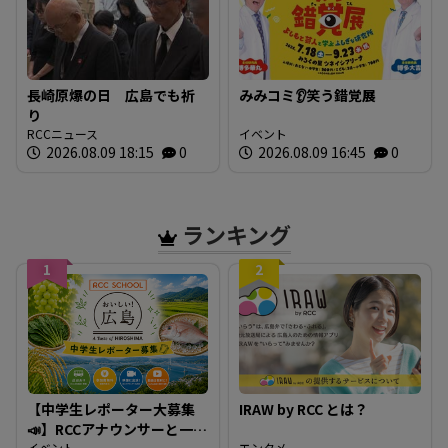
長崎原爆の日 広島でも祈
みみコミ👂笑う錯覚展
り
RCCニュース
イベント
2026.08.09 18:15
0
2026.08.09 16:45
0
ランキング
1
2
【中学生レポーター大募集
IRAW by RCC とは？
📣】RCCアナウンサーと一緒
イベント
エンタメ