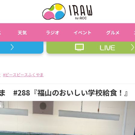
ス
天気
ラジオ
イベント
グルメ
希
ピースピースふくやま
ま #288『福山のおいしい学校給食！』