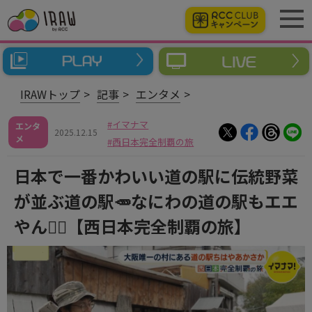
IRAWトップ
記事
エンタメ
イマナマ
エンタ
2025.12.15
メ
西日本完全制覇の旅
日本で一番かわいい道の駅に伝統野菜
が並ぶ道の駅🥕なにわの道の駅もエエ
やん👍🏻【西日本完全制覇の旅】