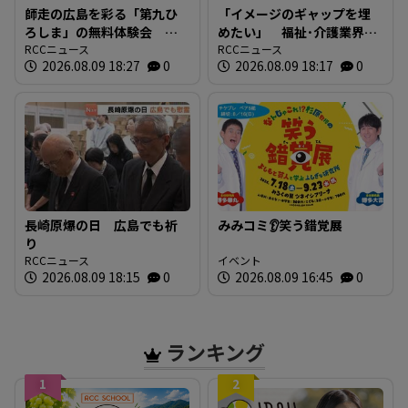
師走の広島を彩る「第九ひ
「イメージのギャップを埋
ろしま」の無料体験会 指
めたい」 福祉･介護業界と
揮者に沼尻竜典さん迎え
RCCニュース
求職者つなぐ 福祉の就職
RCCニュース
2026.08.09 18:27
0
2026.08.09 18:17
0
今年は12月20日に開催
総合フェア 広島
長崎原爆の日 広島でも祈
みみコミ👂笑う錯覚展
り
RCCニュース
イベント
2026.08.09 18:15
0
2026.08.09 16:45
0
ランキング
1
2