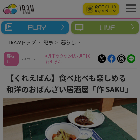
IRAWトップ
記事
暮らし
呉市のタウン誌 - 月刊く
暮ら
2025.12.07
し
れえばん
【くれえばん】食べ比べも楽しめる
和洋のおばんざい居酒屋「作 SAKU」