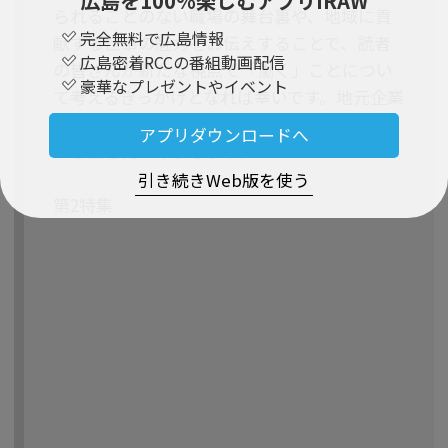
広島を100％楽しむアプリIRAW
られることのない職場の舞台裏や、地域に貢
完全無料で広島情報
献する仕事の魅力をお伝えすることで、読者
広島密着RCCの番組動画配信
の皆さんが新たな視点で「働く」ことについ
豪華なプレゼントやイベント
て考えるきっかけとなれば幸いです。地元企業
で活躍する人々の姿を通じて、仕事の面白さ
アプリダウンロードへ
や意義を見つけましょう。
引き続きWeb版を使う
第2特集