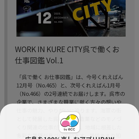
WORK IN KURE CITY呉で働くお
仕事図鑑 Vol.1
「呉で働く お仕事図鑑」は、今号くれえばん
12月号（No.465）と、次号くれえばん1月号
（No.466）の2号連続でお届けします。呉市の
企業で、さまざまな職業に就く方々の想いや
仕事の魅力、やりがいに迫ります。海軍の街
として発展した呉には、製造業などのモノづ
くり関連の仕事だけでなく、地域に根差した
多彩な業種が息づいています。普段あまり知