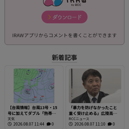
IRAWアプリからコメントを書くことができます
新着記事
【台風情報】台風13号・15
「暴力を防げなかったこと
号に加えてダブル「熱帯低
重く受け止める」広陵高校
気圧」発生へ ※17日まで
天気
野球部・中井哲之元監督が
RCCニュース
2026.08.07 11:44
0
2026.08.07 11:10
0
の雨・風シミュレーション
会見で謝罪 退任後初めて