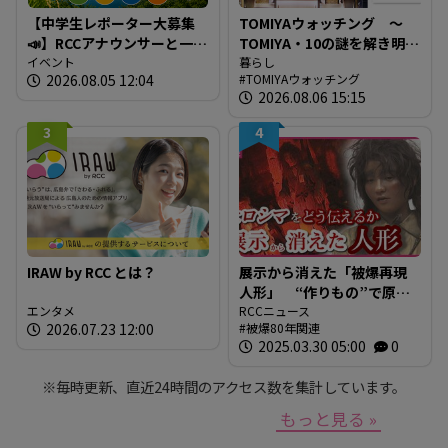
【中学生レポーター大募集
TOMIYAウォッチング ～
📣】RCCアナウンサーと一緒
TOMIYA・10の謎を解き明か
に「広島の食」の現場を取
イベント
す～ 謎03 「なぜTOMIYAは
暮らし
2026.08.05 12:04
TOMIYAウォッチング
材しよう！
約1世紀も宝飾・時計業界で
2026.08.06 15:15
生き抜いてこられたの
か？」
3
4
IRAW by RCC とは？
展示から消えた「被爆再現
人形」 “作りもの”で原爆
エンタメ
を伝えるとは 現代アート
RCCニュース
2026.07.23 12:00
被爆80年関連
作家が調査研究 人形の持
2025.03.30 05:00
0
つ “力” と “危うさ”
※毎時更新、直近24時間のアクセス数を集計しています。
もっと見る »