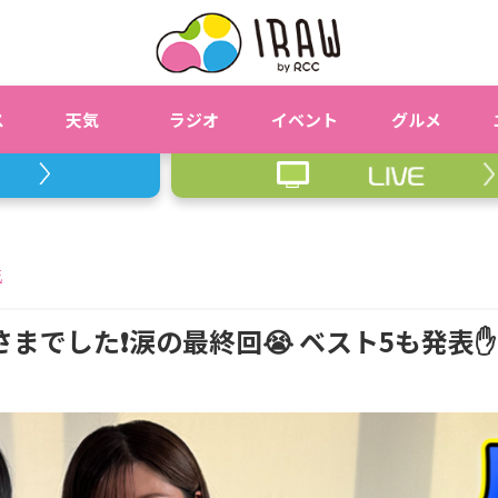
ス
天気
ラジオ
イベント
グルメ
花
でした❗涙の最終回😭 ベスト5も発表✋【