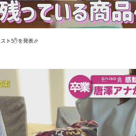
スト5✋を発表🎉