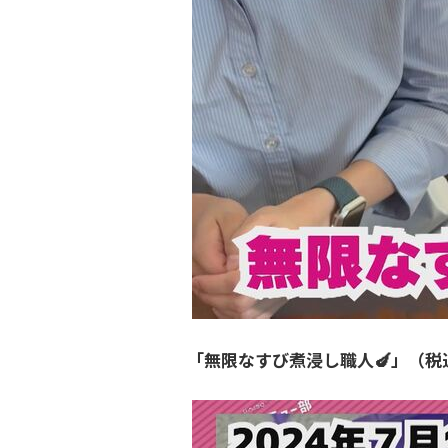
「無限なすび煮浸し職人🍆」（税込